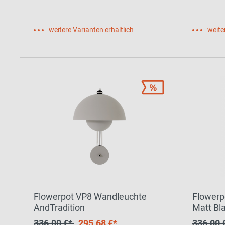
weitere Varianten erhältlich
weite
Flowerpot VP8 Wandleuchte
Flowerp
AndTradition
Matt Bl
EINZEL
336,00 €*
295,68 €*
336,00 