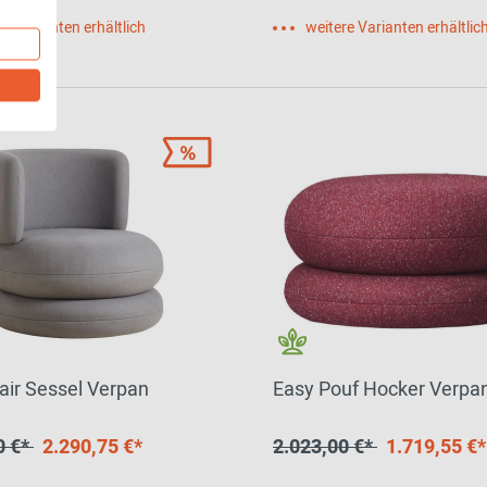
re Varianten erhältlich
weitere Varianten erhältlic
air Sessel Verpan
Easy Pouf Hocker Verpa
0 €*
2.290,75 €*
2.023,00 €*
1.719,55 €*