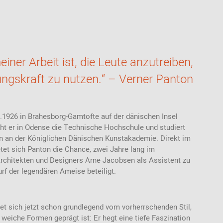
Thonet
Stoffmuster
Akustik
Bänke
Ab 100 EUR
USM Haller
Ledermuster
Stehhilfen /
Highback Sofas-
Ab 200 - 500
Stehhocker
& Sessel
EUR
Teppichmuster
Sitzauflagen -
Meetingboxen
Geschenke für
ner Arbeit ist, die Leute anzutreiben,
Bezüge
Kunststoffmuster
Frauen
lungskraft zu nutzen.“ – Verner Panton
Holzmuster
Geschenke für
Männer
Inspiration aus der
Community
Geschenke für
Kinder
1926 in Brahesborg-Gamtofte auf der dänischen Insel
t er in Odense die Technische Hochschule und studiert
Einkaufsgutscheine
n an der Königlichen Dänischen Kunstakademie. Direkt im
tet sich Panton die Chance, zwei Jahre lang im
rchitekten und Designers Arne Jacobsen als Assistent zu
urf der legendären Ameise beteiligt.
t sich jetzt schon grundlegend vom vorherrschenden Stil,
weiche Formen geprägt ist: Er hegt eine tiefe Faszination