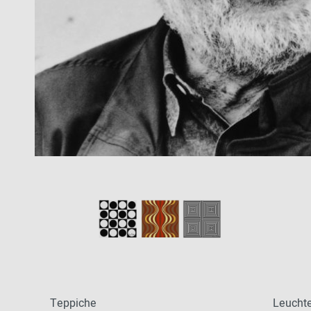
Patricia Urquiola
Flur
Zur Übersicht: alle Sitzmöbel
Philippe Starck
Schlafzimmer
Ronan & Erwan
Kinderzimmer
Bouroullec
Haushaltsraum
Sebastian
Herkner
Badezimmer
Verner Panton
Home Office
Büro- &
Arbeitswelten
Zur Übersicht: alle Entdecken
Teppiche
Leucht