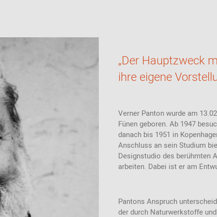
Magnettafel
30er Jahre
Windlichter /
Kerzenständer
Knoll International
Drehsessel
Kleiderbügel
Müller
Outdoor-Sofas
Leuchten
Design Möbel
Laternen
Kamine -
Möbelwerkstätten
Tischfeuer
Kissen + Textilien
Besuchersessel
Wandhaken -
Modul-Sofas
Möbel
40er Jahre
für Pflanzen &
Garderobenhaken
Design Möbel
Tiere
verstellbare
Loungesofas
Wohnaccessoires
Sessel
Schirmständer
„Der Hauptzweck mei
50er Jahre
Stauraum
Schlafsofas
Outdoor
Design Möbel
gen
starre Sessel
Garderobenschränke
ihre eigene Vorstel
Neuheiten
60er Jahre
Design Möbel
Limitierte
Editionen
70er Jahre
Verner Panton wurde am 13.02.
Design Möbel
Fünen geboren. Ab 1947 besuch
Limitierte
Editionen
danach bis 1951 in Kopenhage
80er Jahre
Lagerware
Design Möbel
Anschluss an sein Studium bie
Designstudio des berühmten A
Fair Design
90er Jahre
arbeiten. Dabei ist er am Entw
Design Möbel
2001 - 2010
Pantons Anspruch unterscheide
2011 - 2023
der durch Naturwerkstoffe und 