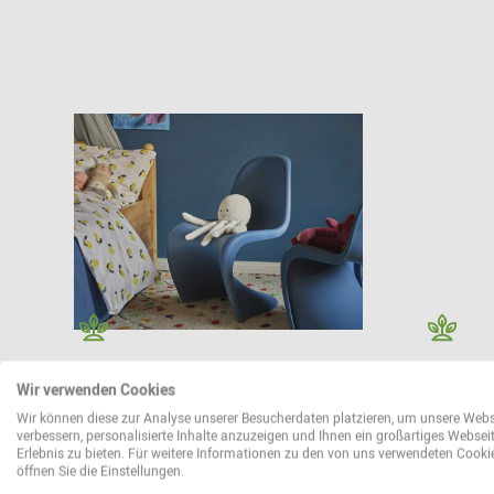
Panton Junior Stuhl Vitra
Amoebe 
Wir verwenden Cookies
Wir können diese zur Analyse unserer Besucherdaten platzieren, um unsere Webs
229,00 €*
2.439,0
verbessern, personalisierte Inhalte anzuzeigen und Ihnen ein großartiges Websei
Erlebnis zu bieten. Für weitere Informationen zu den von uns verwendeten Cooki
öffnen Sie die Einstellungen.