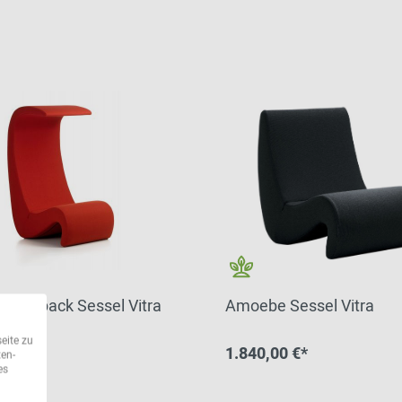
Highback Sessel Vitra
Amoebe Sessel Vitra
eite zu
0 €*
1.840,00 €*
ten-
es