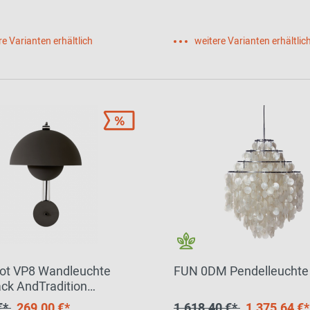
re Varianten erhältlich
weitere Varianten erhältlic
ot VP8 Wandleuchte
FUN 0DM Pendelleuchte
ack AndTradition
STÜCK
€*
269,00 €*
1.618,40 €*
1.375,64 €*