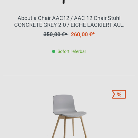
About a Chair AAC12 / AAC 12 Chair Stuhl
CONCRETE GREY 2.0 / EICHE LACKIERT AUF
WASSERBASIS SCHWARZ Hay
350,00 €*
260,00 €*
EINZELSTÜCKE
Sofort lieferbar