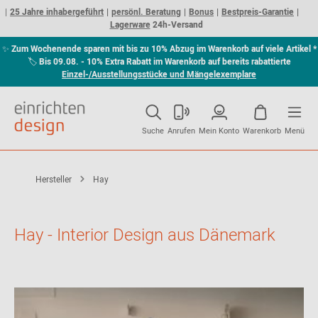
25 Jahre inhabergeführt
persönl. Beratung
Bonus
Bestpreis-Garantie
Lagerware
24h-Versand
✨
Zum Wochenende sparen mit bis zu 10% Abzug im Warenkorb auf viele Artikel *
🏷
Bis 09.08. - 10% Extra Rabatt im Warenkorb auf bereits rabattierte
Einzel-/Ausstellungsstücke und Mängelexemplare
Suche
Anrufen
Mein Konto
Warenkorb
Menü
Hersteller
Hay
Hay - Interior Design aus Dänemark