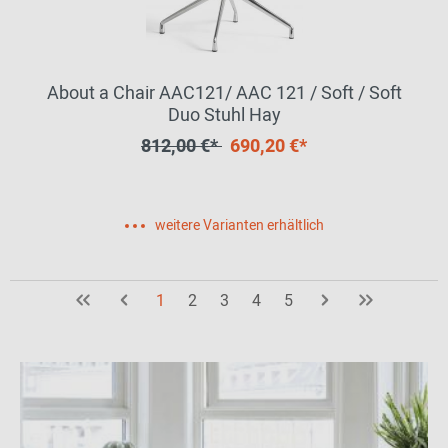
About a Chair AAC121/ AAC 121 / Soft / Soft
Duo Stuhl Hay
812,00 €*
690,20 €*
weitere Varianten erhältlich
1
2
3
4
5