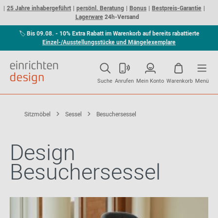
25 Jahre inhabergeführt
persönl. Beratung
Bonus
Bestpreis-Garantie
Lagerware
24h-Versand
🏷
Bis 09.08. - 10% Extra Rabatt im Warenkorb auf bereits rabattierte
Einzel-/Ausstellungsstücke und Mängelexemplare
Suche
Anrufen
Mein Konto
Warenkorb
Menü
Sitzmöbel
Sessel
Besuchersessel
Design
Besuchersessel