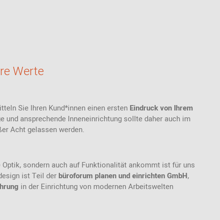
Thonet
Stoffmuster
Akustik
Bänke
Ab 100 EUR
USM Haller
Ledermuster
Stehhilfen /
Highback Sofas-
Ab 200 - 500
Stehhocker
& Sessel
EUR
Teppichmuster
Sitzauflagen -
Meetingboxen
Geschenke für
Bezüge
Kunststoffmuster
Frauen
hre Werte
Holzmuster
Geschenke für
Männer
Inspiration aus der
Community
Geschenke für
tteln Sie Ihren Kund*innen einen ersten
Eindruck von Ihrem
Kinder
ge und ansprechende Inneneinrichtung sollte daher auch im
ußer Acht gelassen werden.
Einkaufsgutscheine
e Optik, sondern auch auf Funktionalität ankommt ist für uns
design ist Teil der
büroforum planen und einrichten GmbH
,
ahrung
in der Einrichtung von modernen Arbeitswelten