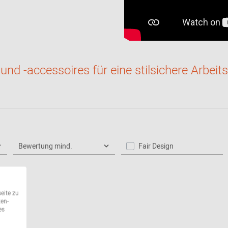
.
nd -accessoires für eine stilsichere Arbeits
Bewertung mind.
Fair Design
eite zu
ten-
es