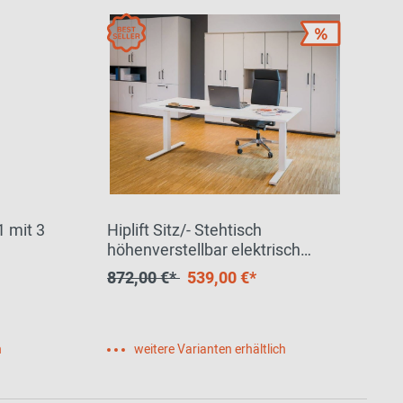
 mit 3
Hiplift Sitz/- Stehtisch
höhenverstellbar elektrisch
büroforum - ANGEBOTSMODELL
872,00 €*
539,00 €*
h
weitere Varianten erhältlich