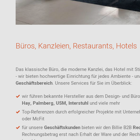
Patricia Urquiola
Flur
Zur Übersicht: alle Sitzmöbel
Philippe Starck
Schlafzimmer
Ronan & Erwan
Kinderzimmer
Bouroullec
Haushaltsraum
Sebastian
Büros, Kanzleien, Restaurants, Hotels
Herkner
Badezimmer
Verner Panton
Home Office
Das klassische Büro, die moderne Kanzlei, das Hotel mit St
Büro- &
- wir bieten hochwertige Einrichtung für jedes Ambiente - 
Arbeitswelten
Geschäftsbereich
. Unsere Services für Sie im Überblick:
wir führen bekannte Hersteller aus dem Design- und Bür
Hay, Palmberg, USM, Interstuhl
und viele mehr
Top-Referenzen durch erfolgreicher Projekte mit Untern
Zur Übersicht: alle Entdecken
oder McFit
für unsere
Geschäftskunden
bieten wir den Billie B2B
Re
Rechnungsbetrag erst nach Erhalt der Ware und der Rec