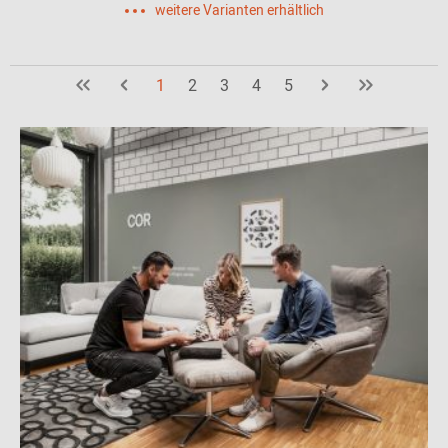
weitere Varianten erhältlich
1
2
3
4
5