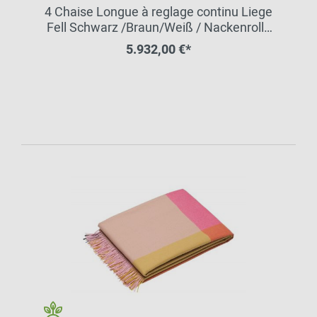
4 Chaise Longue à reglage continu Liege
Fell Schwarz /Braun/Weiß / Nackenrolle
Leder schwarz Cassina
5.932,00 €*
VORZUGSKOMBINATION QUICK-SHIP