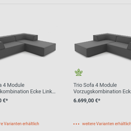
fa 4 Module
Trio Sofa 4 Module
kombination Ecke Links
Vorzugskombination Eck
hips Cor
Ship Rechts Cor
0 €*
6.699,00 €*
re Varianten erhältlich
weitere Varianten erhältlic