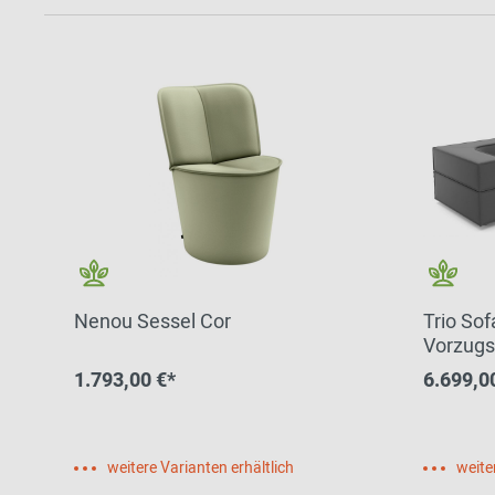
Nenou Sessel Cor
Trio So
Vorzugs
Quick S
1.793,00 €*
6.699,0
weitere Varianten erhältlich
weite