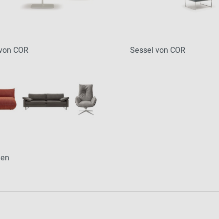
 von COR
Sessel von COR
ien