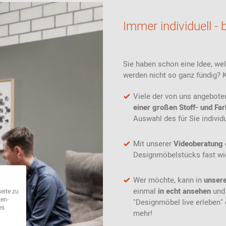
Immer individuell - b
Sie haben schon eine Idee, w
werden nicht so ganz fündig? 
Viele der von uns angebot
einer großen Stoff- und F
Auswahl des für Sie indivi
Mit unserer
Videoberatung
Designmöbelstücks fast wie
Wer möchte, kann in
unsere
einmal
in echt ansehen
und
eite zu
ten-
"Designmöbel live erleben" 
es
mehr!