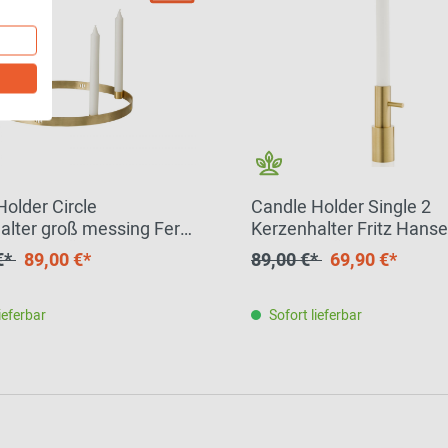
older Circle
Candle Holder Single 2
alter groß messing Ferm
Kerzenhalter Fritz Hans
EINZELSTÜCK
EINZELSTÜCK
€*
89,00 €*
89,00 €*
69,90 €*
ieferbar
Sofort lieferbar