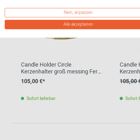
Nein, anpassen
Alle akzeptieren
Candle Holder Circle
Candle H
Kerzenhalter groß messing Ferm
Kerzenh
Living
Living 
105,00 €*
105,00 
Sofort lieferbar
Sofort l