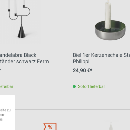
andelabra Black
Biel 1er Kerzenschale St
tänder schwarz Ferm
Philippi
*
24,90 €*
ieferbar
Sofort lieferbar
eite zu
ten-
es