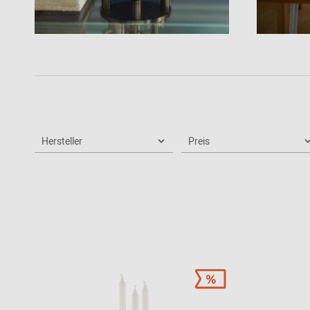
Patricia Urquiola
Flur
Zur Übersicht: alle Sitzmöbel
Philippe Starck
Schlafzimmer
Ronan & Erwan
Kinderzimmer
Bouroullec
Haushaltsraum
Sebastian
Herkner
Badezimmer
Verner Panton
Home Office
Hersteller
Preis
Büro- &
Arbeitswelten
Zur Übersicht: alle Entdecken