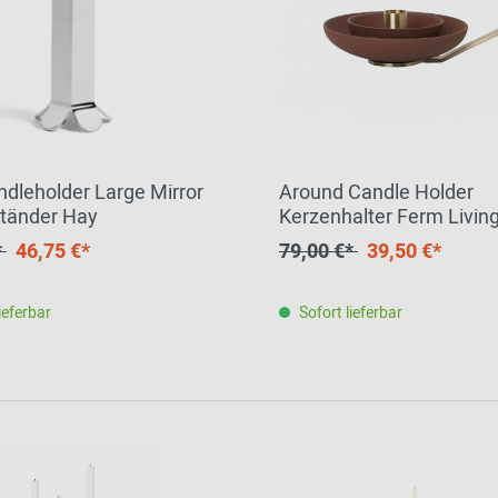
ndleholder Large Mirror
Around Candle Holder
tänder Hay
Kerzenhalter Ferm Livin
EINZELSTÜCK
*
46,75 €*
79,00 €*
39,50 €*
ieferbar
Sofort lieferbar