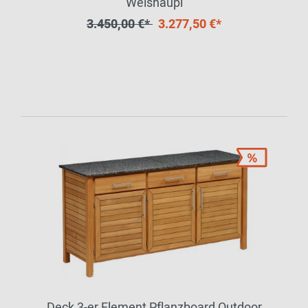
Weishäupl
3.450,00 €*
3.277,50 €*
Deck 3-er Element Pflanzboard Outdoor