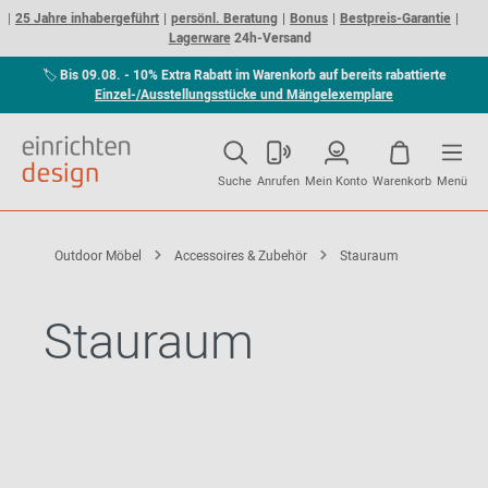
25 Jahre inhabergeführt
persönl. Beratung
Bonus
Bestpreis-Garantie
Lagerware
24h-Versand
🏷
Bis 09.08. - 10% Extra Rabatt im Warenkorb auf bereits rabattierte
Einzel-/Ausstellungsstücke und Mängelexemplare
Suche
Anrufen
Mein Konto
Warenkorb
Menü
Outdoor Möbel
Accessoires & Zubehör
Stauraum
Stauraum