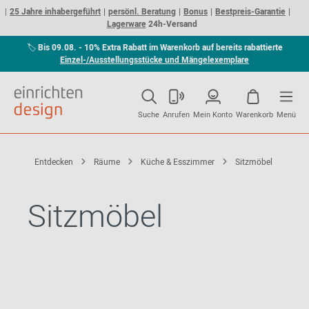
25 Jahre inhabergeführt
persönl. Beratung
Bonus
Bestpreis-Garantie
Lagerware
24h-Versand
🏷
Bis 09.08. - 10% Extra Rabatt im Warenkorb auf bereits rabattierte
Einzel-/Ausstellungsstücke und Mängelexemplare
Suche
Anrufen
Mein Konto
Warenkorb
Menü
Entdecken
Räume
Küche & Esszimmer
Sitzmöbel
Sitzmöbel