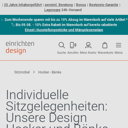
25 Jahre inhabergeführt
persönl. Beratung
Bonus
Bestpreis-Garantie
Lagerware
24h-Versand
✨
Zum Wochenende sparen mit bis zu 10% Abzug im Warenkorb auf viele Artikel *
🏷
Bis 09.08. - 10% Extra Rabatt im Warenkorb auf bereits rabattierte
Einzel-/Ausstellungsstücke und Mängelexemplare
Suche
Anrufen
Mein Konto
Warenkorb
Menü
Sitzmöbel
Hocker - Bänke
Individuelle
Sitzgelegenheiten:
Unsere Design