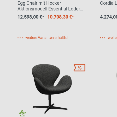
Egg Chair mit Hocker
Cordia 
Aktionsmodell Essential Leder
Walnuss Fritz Hansen
12.598,00 €*
10.708,30 €*
4.274,0
weitere Varianten erhältlich
weite