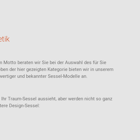
Thonet
Stoffmuster
Akustik
Bänke
Ab 100 EUR
USM Haller
Ledermuster
Stehhilfen /
Highback Sofas-
Ab 200 - 500
Stehhocker
& Sessel
EUR
Teppichmuster
Sitzauflagen -
Meetingboxen
Geschenke für
tik
Bezüge
Kunststoffmuster
Frauen
Holzmuster
Geschenke für
Männer
m Motto beraten wir Sie bei der Auswahl des für Sie
Inspiration aus der
Community
Geschenke für
en der hier gezeigten Kategorie bieten wir in unserem
Kinder
wertiger und bekannter Sessel-Modelle an.
Einkaufsgutscheine
 Ihr Traum-Sessel aussieht, aber werden nicht so ganz
itere Design-Sessel: