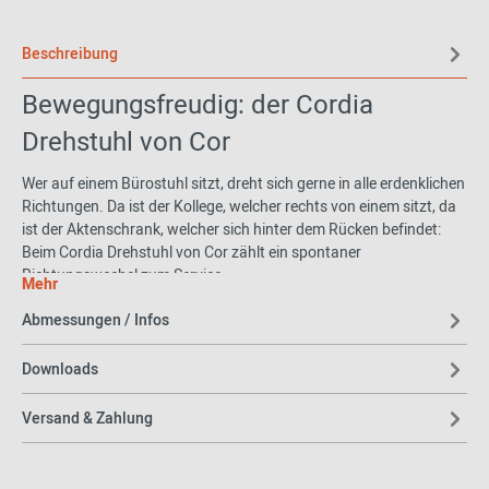
Beschreibung
Bewegungsfreudig: der Cordia
Drehstuhl von Cor
Wer auf einem Bürostuhl sitzt, dreht sich gerne in alle erdenklichen
Richtungen. Da ist der Kollege, welcher rechts von einem sitzt, da
ist der Aktenschrank, welcher sich hinter dem Rücken befindet:
Beim Cordia Drehstuhl von Cor zählt ein spontaner
Richtungswechel zum Service.
Mehr
Der Clou: Sie können Cordia individuell konfigurieren. Es ist sogar
Abmessungen / Infos
möglich, für außen und innen andere Bezüge zu wählen. Wenn wir
schon beim Thema Bezug sind: Das i-Tüpfelchen ist eine
Downloads
andersfarbige Steppnaht.
Versand & Zahlung
Cor - Design mit Herz
Cor hat sich auf hochwertige Sitzmöbel spezialisiert und wurde