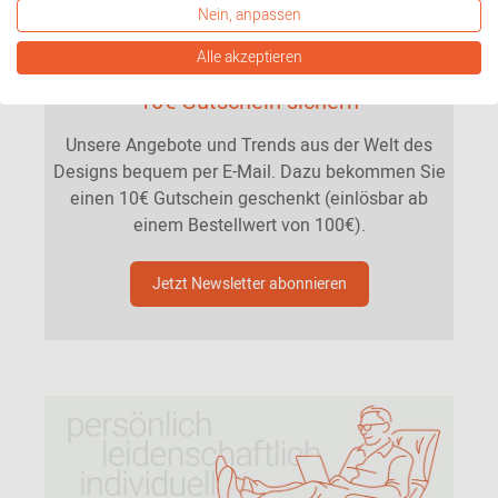
Nein, anpassen
Alle akzeptieren
Immer auf dem neuesten Stand sein &
10€ Gutschein sichern
Unsere Angebote und Trends aus der Welt des
Designs bequem per E-Mail. Dazu bekommen Sie
einen 10€ Gutschein geschenkt (einlösbar ab
einem Bestellwert von 100€).
Jetzt Newsletter abonnieren