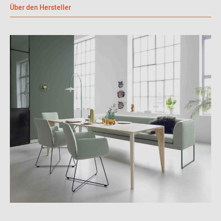
bereits mit zahlreichen Design-Preisen ausgezeichnet, unter
Über den Hersteller
anderem dem Red Dot Design Award. Cor ist Teil von Interlübke,
welches 1954 von Helmut Lübke gegründet wurde. Der Begriff
'Cor' leitet sich übrigens aus dem Lateinischen ab, wo es ‚Herz‘
bedeutet. Der Firmensitz befindet sich in Rheda-Wiedenbrück.
Material und Format
Der Cor Design Stuhl verfügt über ein robustes 4-Fuß-Gestell aus
poliertem Aluminium. Wie bereits erwähnt, können Sie
verschiedene Bezüge wählen, zum Beispiel einen eleganten
Lederbezug auf der Außenseite und einen weichen Stoffbezug auf
der Innenseite.
In Sachen Rücken stapelt der Cordia Drehstuhl eher tief, will
heißen, die Rückenlehne ist niedrig. Wir bieten den Cordia Stuhl auf
Wunsch auch mit einem hohen Rücken an. Zum Schutz
Ihres Bodens sind die Design-Stühle mit Gleitern ausgestattet –
wahlweise mit Filz- oder Kunststoffgleitern.
Cordia kommt auf eine Breite und eine Tiefe von 64 cm. Die
Gesamthöhe beträgt 85 cm, die Sitzhöhe 47 cm.