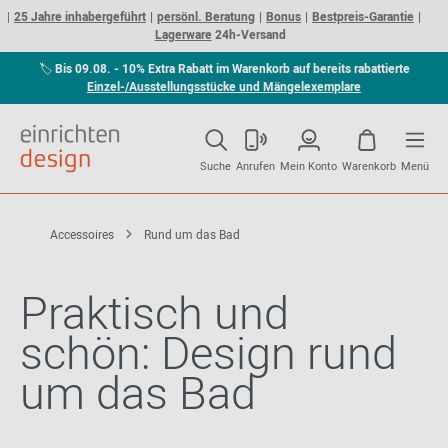
25 Jahre inhabergeführt
persönl. Beratung
Bonus
Bestpreis-Garantie
Lagerware
24h-Versand
🏷
Bis 09.08. - 10% Extra Rabatt im Warenkorb auf bereits rabattierte
Einzel-/Ausstellungsstücke und Mängelexemplare
Suche
Anrufen
Mein Konto
Warenkorb
Menü
Accessoires
Rund um das Bad
Praktisch und
schön: Design rund
um das Bad