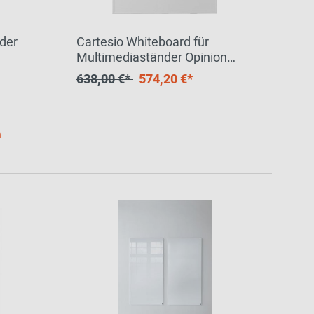
der
Cartesio Whiteboard für
Multimediaständer Opinion
Ciatti
638,00 €*
574,20 €*
h