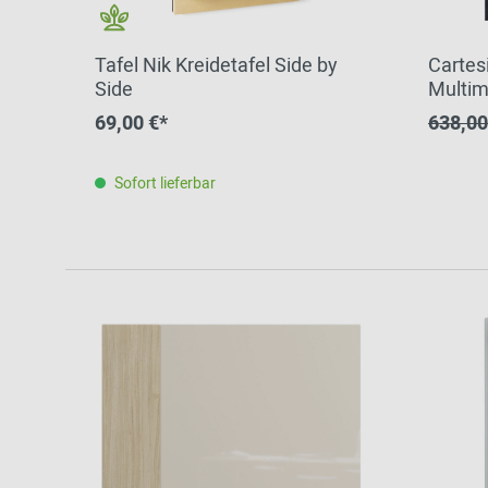
Zur Übersicht: alle Sitzmöbel
Philippe Starck
Schlafzimmer
Ronan & Erwan
Tafel Nik Kreidetafel Side by
Cartes
Kinderzimmer
Bouroullec
Side
Multim
Ciatti
Haushaltsraum
Sebastian
69,00 €*
638,00
Herkner
Badezimmer
Verner Panton
Sofort lieferbar
Home Office
Büro- &
Arbeitswelten
Zur Übersicht: alle Entdecken