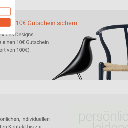
ein & 10€ Gutschein sichern
lt des Designs
 einen 10€ Gutschein
ert von 100€).
nlichen, individuellen
ten Kontakt bis zur