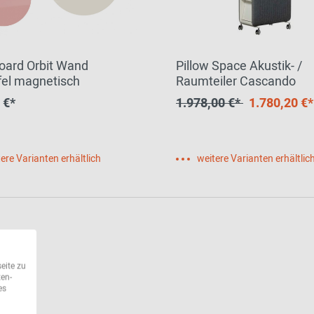
oard Orbit Wand
Pillow Space Akustik- /
fel magnetisch
Raumteiler Cascando
 €*
1.978,00 €*
1.780,20 €*
ere Varianten erhältlich
weitere Varianten erhältlic
eite zu
ten-
es