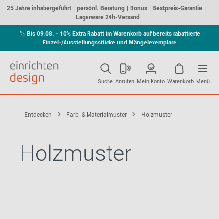
25 Jahre inhabergeführt
persönl. Beratung
Bonus
Bestpreis-Garantie
Lagerware
24h-Versand
🏷
Bis 09.08. - 10% Extra Rabatt im Warenkorb auf bereits rabattierte
Einzel-/Ausstellungsstücke und Mängelexemplare
Suche
Anrufen
Mein Konto
Warenkorb
Menü
Entdecken
Farb- & Materialmuster
Holzmuster
Holzmuster