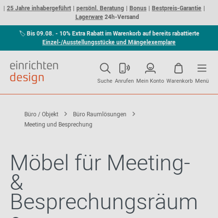
25 Jahre inhabergeführt
persönl. Beratung
Bonus
Bestpreis-Garantie
Lagerware
24h-Versand
🏷
Bis 09.08. - 10% Extra Rabatt im Warenkorb auf bereits rabattierte
Einzel-/Ausstellungsstücke und Mängelexemplare
Suche
Anrufen
Mein Konto
Warenkorb
Menü
Büro / Objekt
Büro Raumlösungen
Meeting und Besprechung
Möbel für Meeting-
&
Besprechungsräum