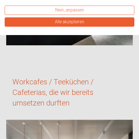
Nein, anpassen
Alle akzeptieren
Workcafes / Teeküchen /
Cafeterias, die wir bereits
umsetzen durften