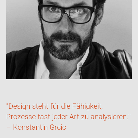
"Design steht für die Fähigkeit,
Prozesse fast jeder Art zu analysieren.“
– Konstantin Grcic