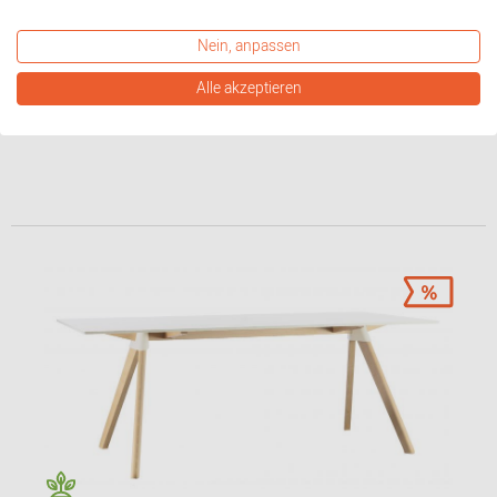
Brut Tisch Magis
Nein, anpassen
2.785,00 €*
2.506,50 €*
Alle akzeptieren