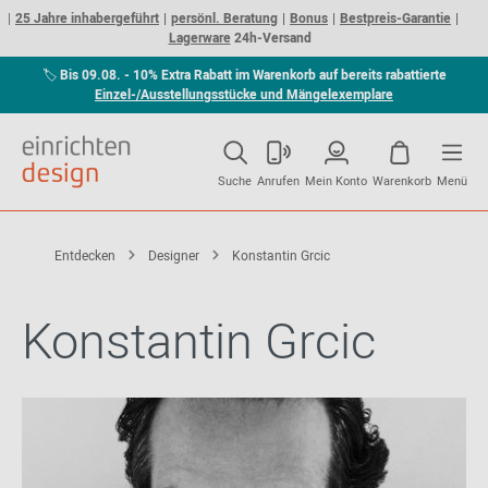
25 Jahre inhabergeführt
persönl. Beratung
Bonus
Bestpreis-Garantie
Lagerware
24h-Versand
🏷
Bis 09.08. - 10% Extra Rabatt im Warenkorb auf bereits rabattierte
Einzel-/Ausstellungsstücke und Mängelexemplare
Suche
Anrufen
Mein Konto
Warenkorb
Menü
Entdecken
Designer
Konstantin Grcic
Konstantin Grcic