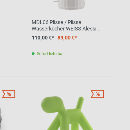
MDL06 Plisse / Plissé
Wasserkocher WEISS Alessi
EINZELSTÜCK
110,00 €*
89,00 €*
Sofort lieferbar
h