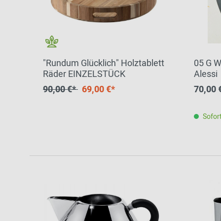
"Rundum Glücklich" Holztablett
05 G W
Räder EINZELSTÜCK
Alessi
90,00 €*
69,00 €*
70,00 
Sofort