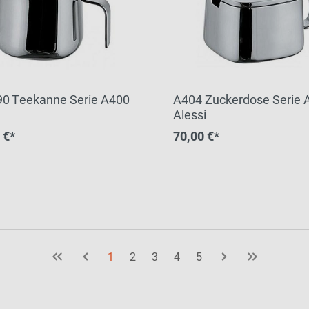
0 Teekanne Serie A400
A404 Zuckerdose Serie 
Alessi
 €*
70,00 €*
1
2
3
4
5