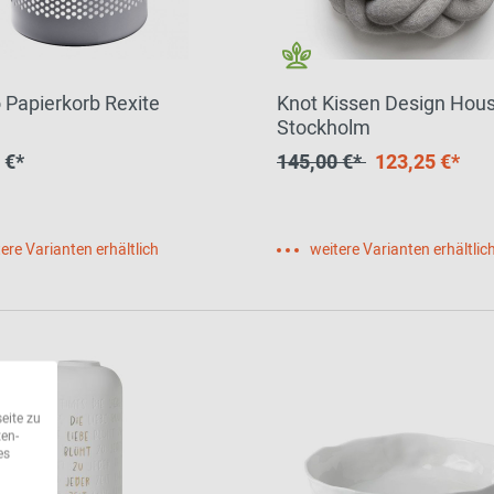
o Papierkorb Rexite
Knot Kissen Design Hou
Stockholm
 €*
145,00 €*
123,25 €*
ere Varianten erhältlich
weitere Varianten erhältlic
eite zu
ten-
es