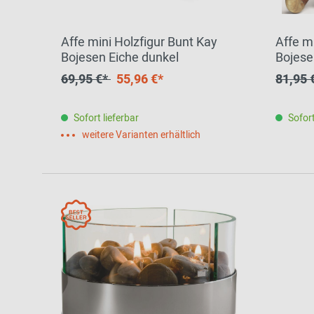
Zur Übersicht: alle Sitzmöbel
Philippe Starck
Schlafzimmer
Ronan & Erwan
Affe mini Holzfigur Bunt Kay
Affe m
Kinderzimmer
Bouroullec
Bojesen Eiche dunkel
Bojese
Haushaltsraum
Sebastian
69,95 €*
55,96 €*
81,95 
Herkner
Badezimmer
Verner Panton
Sofort lieferbar
Sofort
Home Office
weitere Varianten erhältlich
Büro- &
Arbeitswelten
Zur Übersicht: alle Entdecken