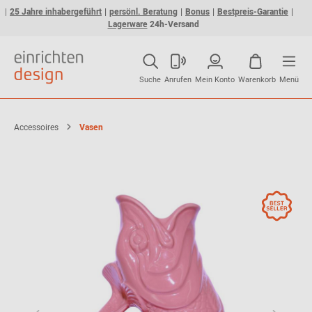
25 Jahre inhabergeführt
persönl. Beratung
Bonus
Bestpreis-Garantie
Lagerware
24h-Versand
Suche
Anrufen
Mein Konto
Warenkorb
Menü
Accessoires
Vasen
Gluckigluck Karaffe / Vase XL
64,00 €*
Sofort lieferbar
weitere Varianten erhältlich