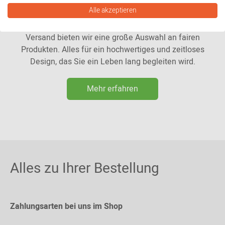
Unser Designprinzip: bewusst fair.
Alle akzeptieren
Als Ihr professioneller Partner für Beratung und
Versand bieten wir eine große Auswahl an fairen
Produkten. Alles für ein hochwertiges und zeitloses
Design, das Sie ein Leben lang begleiten wird.
Mehr erfahren
Alles zu Ihrer Bestellung
Zahlungsarten bei uns im Shop