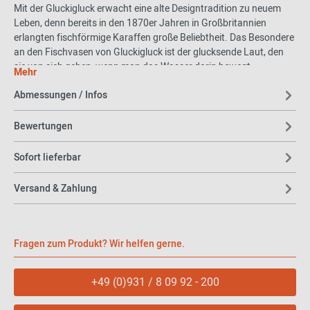
Mit der Gluckigluck erwacht eine alte Designtradition zu neuem
Leben, denn bereits in den 1870er Jahren in Großbritannien
erlangten fischförmige Karaffen große Beliebtheit. Das Besondere
an den Fischvasen von Gluckigluck ist der glucksende Laut, den
sie von sich geben, wenn man das Wasser darin bewegt.
Mehr
Die Einsatzmöglichkeiten von Gluckigluck sind so vielfältig wie sein
Abmessungen / Infos
Design: Als Karaffe für kalte und warme Getränke, als Blumenvase
oder als Dekorationselement.
Bewertungen
Gluckigluck ist das Original aus England. Die Marke existiert seit
Sofort lieferbar
180 Jahren und übertrifft die nicht glucksenden Kopien in
Verarbeitung und Hochwertigkeit um Längen.
Versand & Zahlung
Material und Format
Die handgefertigte Karaffe wird aus Porzellan gefertigt. Sie ist 21
Fragen zum Produkt? Wir helfen gerne.
cm breit und 27 cm hoch und fasst 1,1 Liter.
+49 (0)931 / 8 09 92 - 200
Hinweis: