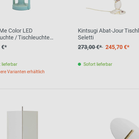
Me Color LED
Kintsugi Abat-Jour Tisch
uchte / Tischleuchte
Seletti
t
 €*
273,00 €*
245,70 €*
 lieferbar
Sofort lieferbar
ere Varianten erhältlich