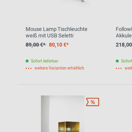
Mouse Lamp Tischleuchte
Follow
weiß mit USB Seletti
Akkule
marse
89,00 €*
80,10 €*
218,00
Sofort lieferbar
Sofort
weitere Varianten erhältlich
weit