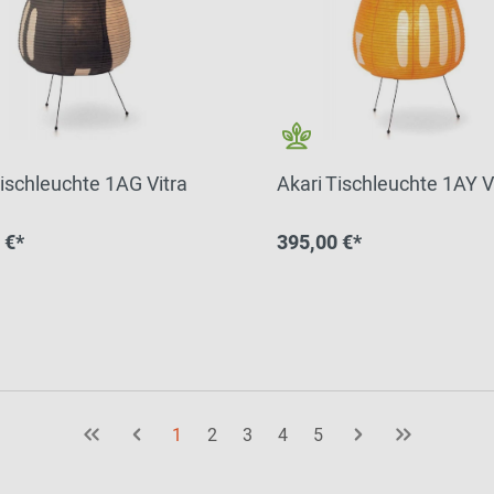
Tischleuchte 1AG Vitra
Akari Tischleuchte 1AY V
 €*
395,00 €*
1
2
3
4
5