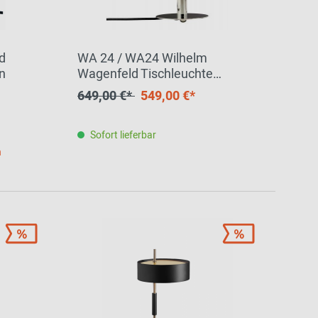
d
WA 24 / WA24 Wilhelm
n
Wagenfeld Tischleuchte
Tecnolumen
649,00 €*
549,00 €*
Sofort lieferbar
h