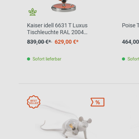
Patricia Urquiola
Flur
Zur Übersicht: alle Sitzmöbel
Philippe Starck
Schlafzimmer
Ronan & Erwan
Kaiser idell 6631 T Luxus
Poise 
Kinderzimmer
Bouroullec
Tischleuchte RAL 2004
Reinorange SONDEREDITION
Haushaltsraum
Sebastian
839,00 €*
629,00 €*
464,00
Herkner
Fritz Hansen
Badezimmer
Verner Panton
Sofort lieferbar
Sofort
Home Office
Büro- &
Arbeitswelten
Zur Übersicht: alle Entdecken