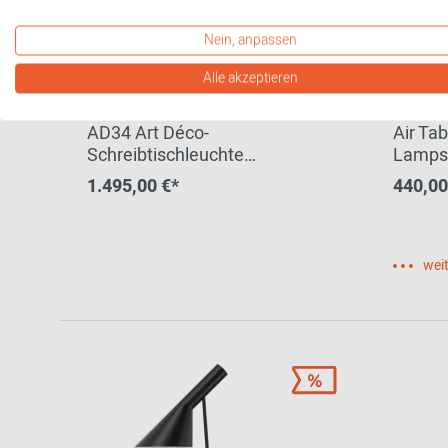
Nein, anpassen
Alle akzeptieren
AD34 Art Déco-
Air Ta
Schreibtischleuchte
Lamps
Tecnolumen
1.495,00 €*
440,00
weit