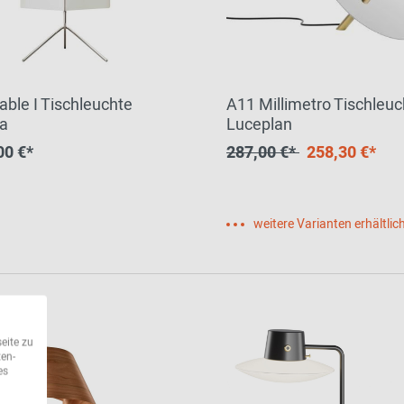
able I Tischleuchte
A11 Millimetro Tischleuc
a
Luceplan
00 €*
287,00 €*
258,30 €*
weitere Varianten erhältlic
eite zu
ten-
es