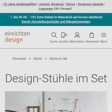
25 Jahre inhabergeführt
persönl. Beratung
Bonus
Bestpreis-Garantie
Lagerware
24h-Versand
🏷
Bis 09.08. - 10% Extra Rabatt im Warenkorb auf bereits rabattierte
Einzel-/Ausstellungsstücke und Mängelexemplare
Suche
Anrufen
Mein Konto
Warenkorb
Menü
Sitzmöbel
Stühle
Stühle im Set
Design-Stühle im Set