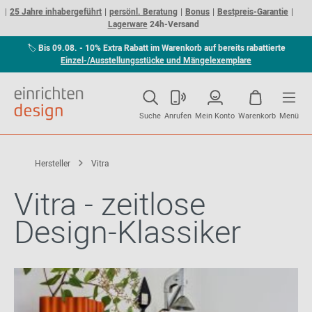
25 Jahre inhabergeführt
persönl. Beratung
Bonus
Bestpreis-Garantie
Lagerware
24h-Versand
🏷
Bis 09.08. - 10% Extra Rabatt im Warenkorb auf bereits rabattierte
Einzel-/Ausstellungsstücke und Mängelexemplare
Suche
Anrufen
Mein Konto
Warenkorb
Menü
Hersteller
Vitra
Vitra - zeitlose
Design-Klassiker