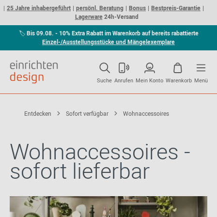
25 Jahre inhabergeführt
persönl. Beratung
Bonus
Bestpreis-Garantie
Lagerware
24h-Versand
🏷
Bis 09.08. - 10% Extra Rabatt im Warenkorb auf bereits rabattierte
Einzel-/Ausstellungsstücke und Mängelexemplare
Suche
Anrufen
Mein Konto
Warenkorb
Menü
Entdecken
Sofort verfügbar
Wohnaccessoires
Wohnaccessoires -
sofort lieferbar