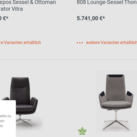
epos Sessel & Ottoman
808 Lounge-Sessel Thon
ator Vitra
0 €*
5.741,00 €*
re Varianten erhältlich
weitere Varianten erhältlic
eite zu
ten-
es