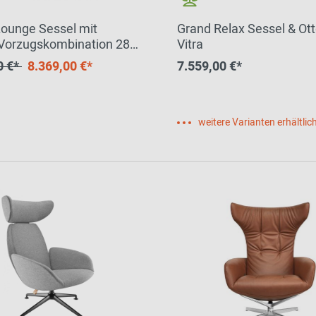
Lounge Sessel mit
Grand Relax Sessel & O
Vorzugskombination 286
Vitra
CK SHIP
0 €*
8.369,00 €*
7.559,00 €*
weitere Varianten erhältlic