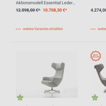
Aktionsmodell Essential Leder
Walnuss Fritz Hansen
12.598,00 €*
10.708,30 €*
4.274,0
weitere Varianten erhältlich
weite