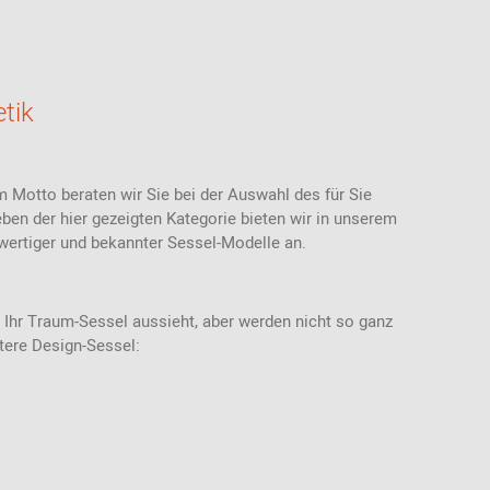
Stoffmuster
Akustik
Bänke
Ab 100 EUR
USM Haller
Ledermuster
Stehhilfen /
Highback Sofas-
Ab 200 - 500
Stehhocker
& Sessel
EUR
Teppichmuster
Sitzauflagen -
Meetingboxen
Geschenke für
tik
Bezüge
Kunststoffmuster
Frauen
Holzmuster
Geschenke für
Männer
m Motto beraten wir Sie bei der Auswahl des für Sie
Inspiration aus der
Community
Geschenke für
en der hier gezeigten Kategorie bieten wir in unserem
Kinder
wertiger und bekannter Sessel-Modelle an.
Einkaufsgutscheine
 Ihr Traum-Sessel aussieht, aber werden nicht so ganz
itere Design-Sessel: