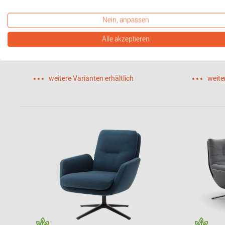
Cordia Drehsessel hoher Rücken
Cordia 
Nein, anpassen
Cor
Rücken 
4.777,00 €*
3.700,0
Alle akzeptieren
weitere Varianten erhältlich
weite