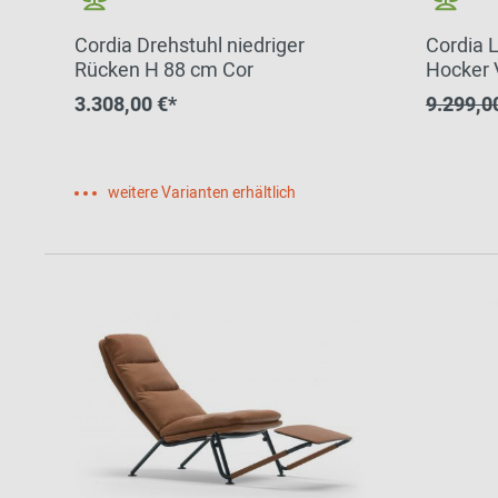
Cordia Drehstuhl niedriger
Cordia 
Rücken H 88 cm Cor
Hocker 
Cor QUI
3.308,00 €*
9.299,0
weitere Varianten erhältlich