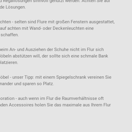
d Regallösungen sinnvoll genutzt werden. Achten Sie auf
de Lösungen.
chten - selten sind Flure mit großen Fenstern ausgestattet,
rauf achten mit Wand- oder Deckenleuchten eine
schaffen.
beim An- und Ausziehen der Schuhe nicht im Flur sich
ln abstützen will, der sollte sich eine schmale Bank
latzieren.
öbel - unser Tipp: mit einem Spiegelschrank vereinen Sie
nander und sparen so Platz.
koration - auch wenn im Flur die Raumverhältnisse oft
nden Accessoires holen Sie das maximale aus Ihrem Flur