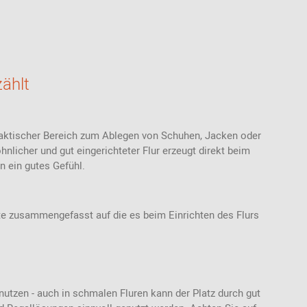
Stoffmuster
Akustik
Bänke
Ab 100 EUR
USM Haller
Ledermuster
Stehhilfen /
Highback Sofas-
Ab 200 - 500
Stehhocker
& Sessel
EUR
Teppichmuster
Sitzauflagen -
Meetingboxen
Geschenke für
Bezüge
Kunststoffmuster
Frauen
zählt
Holzmuster
Geschenke für
Männer
Inspiration aus der
Community
Geschenke für
 praktischer Bereich zum Ablegen von Schuhen, Jacken oder
Kinder
nlicher und gut eingerichteter Flur erzeugt direkt beim
en ein gutes Gefühl.
Einkaufsgutscheine
te zusammengefasst auf die es beim Einrichten des Flurs
nutzen - auch in schmalen Fluren kann der Platz durch gut