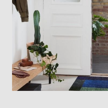
Zur Übersicht: alle Sitzmöbel
Philippe Starck
Schlafzimmer
Ronan & Erwan
Kinderzimmer
Bouroullec
Haushaltsraum
Sebastian
Herkner
Badezimmer
Verner Panton
Home Office
Büro- &
Arbeitswelten
Zur Übersicht: alle Entdecken