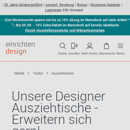
25 Jahre inhabergeführt
persönl. Beratung
Bonus
Bestpreis-Garantie
Lagerware
24h-Versand
✨
Zum Wochenende sparen mit bis zu 10% Abzug im Warenkorb auf viele Artikel *
🏷
Bis 09.08. - 10% Extra Rabatt im Warenkorb auf bereits rabattierte
Einzel-/Ausstellungsstücke und Mängelexemplare
Suche
Anrufen
Mein Konto
Warenkorb
Menü
Möbel
Tische
Ausziehtische
Unsere Designer
Ausziehtische -
Erweitern sich