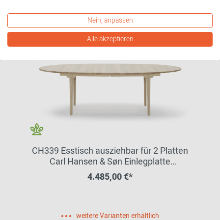
Nein, anpassen
Alle akzeptieren
CH339 Esstisch ausziehbar für 2 Platten
Carl Hansen & Søn Einlegplatte
geschenkt!
4.485,00 €*
weitere Varianten erhältlich