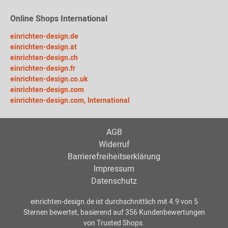
Online Shops International
einrichten-design.de
einrichten-design.at
einrichten-design.ch
einrichten-design.fr
einrichten-design.co.uk
einrichten-design.com
einrichten-design.com, International
AGB
Widerruf
Barrierefreiheitserklärung
Impressum
Datenschutz
einrichten-design.de
ist durchschnittlich mit
4.9
von
5
Sternen bewertet, basierend auf
356
Kundenbewertungen
von Trusted Shops.