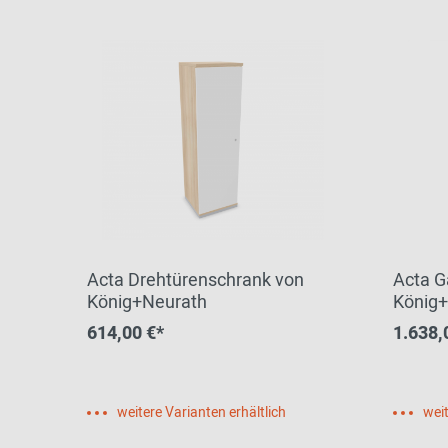
Zur Übersicht: alle Sitzmöbel
Philippe Starck
Schlafzimmer
Ronan & Erwan
Kinderzimmer
Bouroullec
Haushaltsraum
Sebastian
Herkner
Badezimmer
Verner Panton
Home Office
Büro- &
Arbeitswelten
Acta Drehtürenschrank von
Acta G
König+Neurath
König
614,00 €*
1.638,
Zur Übersicht: alle Entdecken
weitere Varianten erhältlich
weit