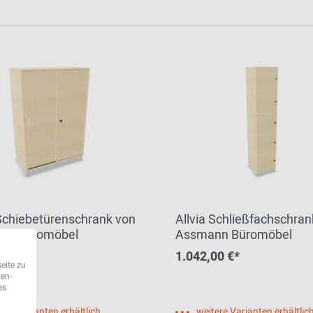
 Schiebetürenschrank von
Allvia Schließfachschran
nn Büromöbel
Assmann Büromöbel
 €*
1.042,00 €*
eite zu
ten-
es
ere Varianten erhältlich
weitere Varianten erhältlic