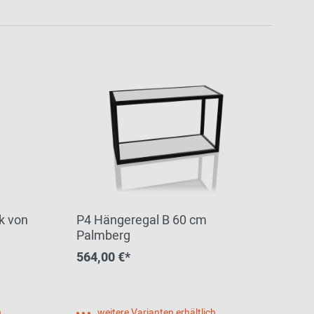
k von
P4 Hängeregal B 60 cm
Palmberg
564,00 €*
h
weitere Varianten erhältlich