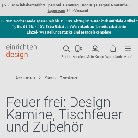
25 Jahre inhabergeführt
persönl. Beratung
Bonus
Bestpreis-Garantie
Lagerware
24h-Versand
✨
Zum Wochenende sparen mit bis zu 10% Abzug im Warenkorb auf viele Artikel *
🏷
Bis 09.08. - 10% Extra Rabatt im Warenkorb auf bereits rabattierte
Einzel-/Ausstellungsstücke und Mängelexemplare
Suche
Anrufen
Mein Konto
Warenkorb
Menü
Accessoires
Kamine - Tischfeuer
Feuer frei: Design
Kamine, Tischfeuer
und Zubehör