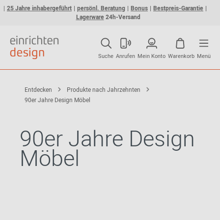
25 Jahre inhabergeführt
persönl. Beratung
Bonus
Bestpreis-Garantie
Lagerware
24h-Versand
Suche
Anrufen
Mein Konto
Warenkorb
Menü
Entdecken
Produkte nach Jahrzehnten
90er Jahre Design Möbel
90er Jahre Design
Möbel