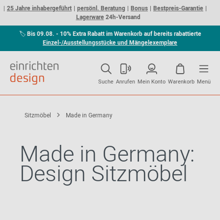
25 Jahre inhabergeführt
persönl. Beratung
Bonus
Bestpreis-Garantie
Lagerware
24h-Versand
🏷
Bis 09.08. - 10% Extra Rabatt im Warenkorb auf bereits rabattierte
Einzel-/Ausstellungsstücke und Mängelexemplare
Suche
Anrufen
Mein Konto
Warenkorb
Menü
Sitzmöbel
Made in Germany
Made in Germany:
Design Sitzmöbel