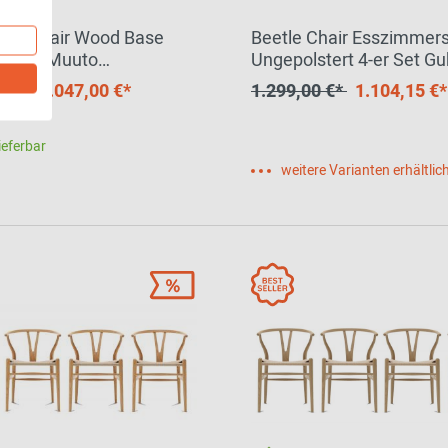
Visu Chair Wood Base
Beetle Chair Esszimmers
-er Set Muuto
Ungepolstert 4-er Set Gu
STÜCK
0 €*
1.047,00 €*
1.299,00 €*
1.104,15 €*
ieferbar
weitere Varianten erhältlic