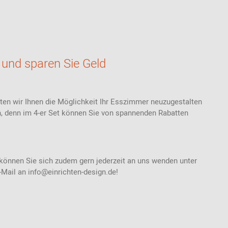
Thonet
Stoffmuster
Akustik
Bänke
Ab 100 EUR
USM Haller
Ledermuster
Stehhilfen /
Highback Sofas-
Ab 200 - 500
Stehhocker
& Sessel
EUR
Teppichmuster
Sitzauflagen -
Meetingboxen
Geschenke für
 und sparen Sie Geld
Bezüge
Kunststoffmuster
Frauen
Holzmuster
Geschenke für
Männer
eten wir Ihnen die Möglichkeit Ihr Esszimmer neuzugestalten
Inspiration aus der
Community
Geschenke für
en, denn im 4-er Set können Sie von spannenden Rabatten
Kinder
Einkaufsgutscheine
 können Sie sich zudem gern jederzeit an uns wenden unter
E-Mail an info@einrichten-design.de!