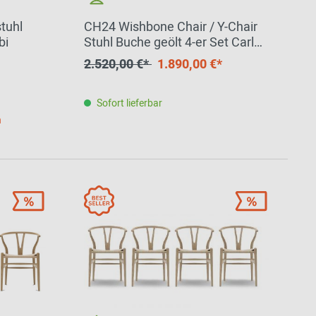
tuhl
CH24 Wishbone Chair / Y-Chair
bi
Stuhl Buche geölt 4-er Set Carl
Hansen & Søn
2.520,00 €*
1.890,00 €*
Sofort lieferbar
h