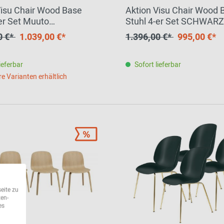
Visu Chair Wood Base
Aktion Visu Chair Wood 
-er Set Muuto
Stuhl 4-er Set SCHWAR
STÜCK
EINZELSTÜCK
0 €*
1.039,00 €*
1.396,00 €*
995,00 €*
ieferbar
Sofort lieferbar
re Varianten erhältlich
eite zu
ten-
es