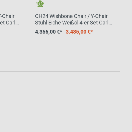
-Chair
CH24 Wishbone Chair / Y-Chair
et Carl
Stuhl Eiche Weißöl 4-er Set Carl
Hansen & Søn
4.356,00 €*
3.485,00 €*