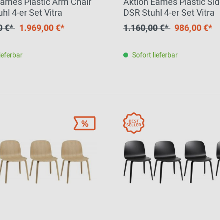
Eames Plastic Arm Chair
Aktion Eames Plastic Sid
l 4-er Set Vitra
DSR Stuhl 4-er Set Vitra
0 €*
1.969,00 €*
1.160,00 €*
986,00 €*
ieferbar
Sofort lieferbar