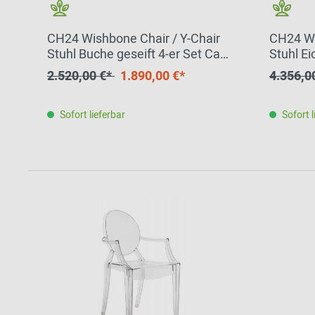
CH24 Wishbone Chair / Y-Chair
CH24 Wi
Stuhl Buche geseift 4-er Set Carl
Stuhl Ei
Hansen & Søn
Hansen
2.520,00 €*
1.890,00 €*
4.356,0
Sofort lieferbar
Sofort l