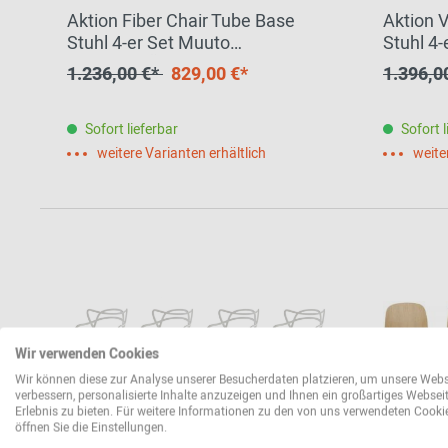
Aktion Fiber Chair Tube Base
Aktion 
Stuhl 4-er Set Muuto
Stuhl 4
EINZELSTÜCK
EINZEL
1.236,00 €*
829,00 €*
1.396,0
Sofort lieferbar
Sofort l
weitere Varianten erhältlich
weite
Wir verwenden Cookies
Wir können diese zur Analyse unserer Besucherdaten platzieren, um unsere Webs
verbessern, personalisierte Inhalte anzuzeigen und Ihnen ein großartiges Websei
Erlebnis zu bieten. Für weitere Informationen zu den von uns verwendeten Cooki
öffnen Sie die Einstellungen.