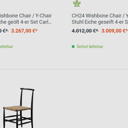
shbone Chair / Y-Chair
CH24 Wishbone Chair / Y
che geölt 4-er Set Carl
Stuhl Eiche geseift 4-er S
 & Søn
Hansen & Søn
0 €*
3.267,00 €*
4.012,00 €*
3.009,00 €*
ieferbar
Sofort lieferbar