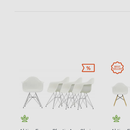
Patricia Urquiola
Flur
Zur Übersicht: alle Sitzmöbel
Philippe Starck
Schlafzimmer
Ronan & Erwan
Kinderzimmer
Bouroullec
Haushaltsraum
Sebastian
Herkner
Badezimmer
Verner Panton
Home Office
Büro- &
Arbeitswelten
Zur Übersicht: alle Entdecken