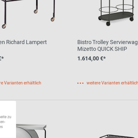
n Richard Lampert
Bistro Trolley Servierwa
Mizetto QUICK SHIP
€*
1.614,00 €*
re Varianten erhältlich
weitere Varianten erhältlic
eite zu
ten-
es