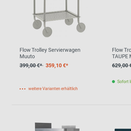
Flow Trolley Servierwagen
Flow Tr
Muuto
TAUPE 
AUSST
399,00 €*
359,10 €*
629,00 
Sofort l
weitere Varianten erhältlich