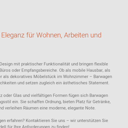
Stoffmuster
Akustik
Bänke
Ab 100 EUR
USM Haller
Ledermuster
Stehhilfen /
Highback Sofas-
Ab 200 - 500
Stehhocker
& Sessel
EUR
Teppichmuster
Sitzauflagen -
Meetingboxen
Geschenke für
Bezüge
Kunststoffmuster
Frauen
Eleganz für Wohnen, Arbeiten und
Holzmuster
Geschenke für
Männer
Inspiration aus der
Community
Geschenke für
Kinder
Design mit praktischer Funktionalität und bringen flexible
Büros oder Empfangsbereiche. Ob als mobile Hausbar, als
Einkaufsgutscheine
er als dekoratives Möbelstück im Wohnzimmer – Barwagen
ichkeiten und setzen zugleich ein ästhetisches Statement.
lz oder Glas und vielfältigen Formen fügen sich Barwagen
sstil ein. Sie schaffen Ordnung, bieten Platz für Getränke,
nd verleihen Räumen eine moderne, elegante Note.
n erfahren? Kontaktieren Sie uns – wir unterstützen Sie
ell für Ihre Anforderungen zu finden!