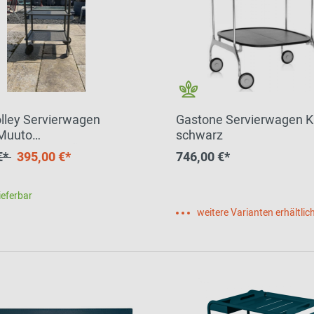
olley Servierwagen
Gastone Servierwagen Ka
Muuto
schwarz
ELLLUNGSSTÜCK
€*
395,00 €*
746,00 €*
ieferbar
weitere Varianten erhältlic