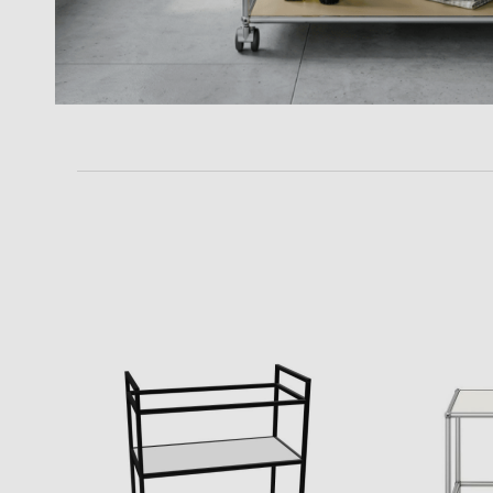
Zur Übersicht: alle Sitzmöbel
Philippe Starck
Schlafzimmer
Ronan & Erwan
Kinderzimmer
Bouroullec
Haushaltsraum
Sebastian
Herkner
Badezimmer
Verner Panton
Home Office
Büro- &
Arbeitswelten
Zur Übersicht: alle Entdecken