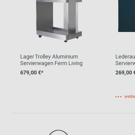
Lager Trolley Aluminium
Lederau
Servierwagen Ferm Living
Servier
on Top
679,00 €*
269,00 
weite