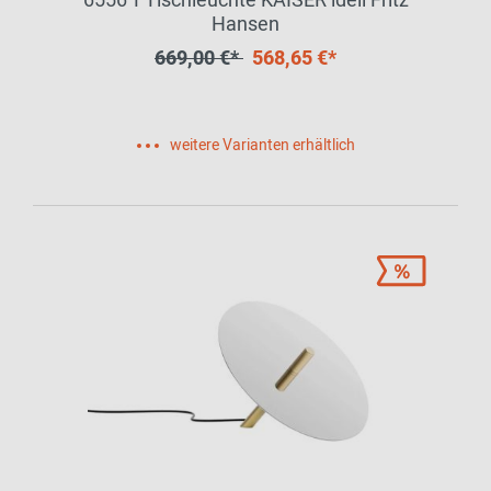
6556 T Tischleuchte KAISER idell Fritz
Hansen
669,00 €*
568,65 €*
weitere Varianten erhältlich