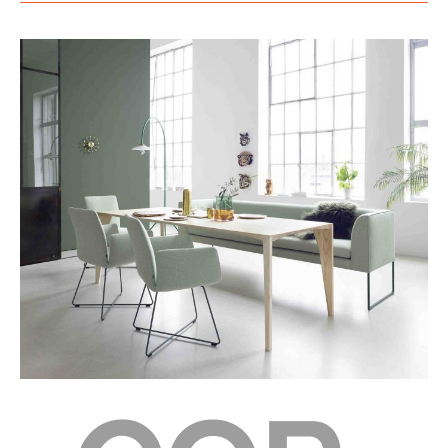
Cor hat sich auf hochwertige Sitzmöbel spezialisiert und wurde
bereits mit zahlreichen Design-Preisen ausgezeichnet, unter
anderem dem Red Dot Design Award. Cor ist Teil von Interlübke,
welches 1954 von Helmut Lübke gegründet wurde. Der Begriff
'Cor' leitet sich übrigens aus dem Lateinischen ab, wo es ‚Herz‘
bedeutet. Der Firmensitz befindet sich in Rheda-Wiedenbrück.
Material und Format
Der Cor Design Stuhl hat ein robustes Fußkreuzgestell aus
poliertem Aluminium. Wie bereits erwähnt, können Sie zwischen
verschiedenen Bezügen wählen, zum Beispiel einem eleganten
Lederbezug für die Außenseite und einem weichen Stoffbezug für
die Innenseite.
Der Cordia-Drehstuhl hat eine hohe Rückenlehne. Auf Wunsch
bieten wir den Cordia-Sessel auch mit niedriger Rückenlehne an.
Zur Schonung Ihres Fußbodens sind die Designerstühle mit
Gleitern ausgestattet - wahlweise mit Filz- oder
Kunststoffgleitern.