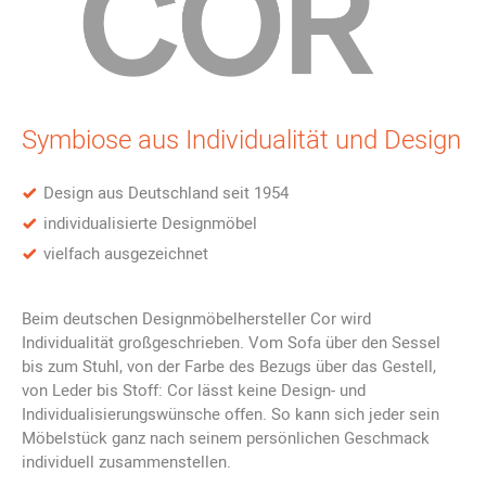
Optional kann gegen Aufpreis eine Kippmechanik gewählt werden,
um das Entspannungserlebnis auf die nächste Stufe zu bringen.
Cordia kommt auf eine Breite von 76 und eine Tiefe von 85 cm. Die
Gesamthöhe beträgt 116 cm, die Sitzhöhe 44 cm.
Symbiose aus Individualität und Design
Für eine spezielle und individuelle Konfiguration stehen Ihnen
Design aus Deutschland seit 1954
unsere Produktberater gerne zur Verfügung. Schreiben Sie uns
einfach eine E-Mail, rufen Sie uns an oder vereinbaren Sie
individualisierte Designmöbel
einen Beratungstermin per Video oder vor Ort.
vielfach ausgezeichnet
Beim deutschen Designmöbelhersteller Cor wird
Individualität großgeschrieben. Vom Sofa über den Sessel
bis zum Stuhl, von der Farbe des Bezugs über das Gestell,
von Leder bis Stoff: Cor lässt keine Design- und
Individualisierungswünsche offen. So kann sich jeder sein
Möbelstück ganz nach seinem persönlichen Geschmack
individuell zusammenstellen.