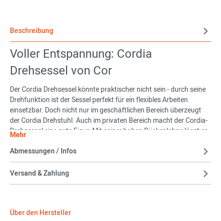
Beschreibung
Voller Entspannung: Cordia
Drehsessel von Cor
Der Cordia Drehsessel könnte praktischer nicht sein - durch seine
Drehfunktion ist der Sessel perfekt für ein flexibles Arbeiten
einsetzbar. Doch nicht nur im geschäftlichen Bereich überzeugt
der Cordia Drehstuhl. Auch im privaten Bereich macht der Cordia-
Drehsessel eine gute Figur. Mit seiner hohen Rückenlehne lässt es
Mehr
sich problemlos entspannen.
Abmessungen / Infos
Der Clou: Sie können Cordia individuell konfigurieren. Es ist sogar
möglich, für außen und innen andere Bezüge zu wählen. Wenn wir
Versand & Zahlung
schon beim Thema Bezug sind: Das i-Tüpfelchen ist eine
andersfarbige Steppnaht.
Cor - Design mit Herz
Über den Hersteller