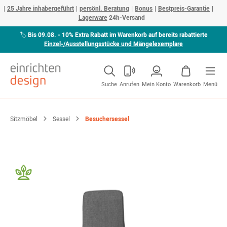
25 Jahre inhabergeführt
persönl. Beratung
Bonus
Bestpreis-Garantie
Lagerware
24h-Versand
🏷
Bis 09.08. - 10% Extra Rabatt im Warenkorb auf bereits rabattierte
Einzel-/Ausstellungsstücke und Mängelexemplare
Suche
Anrufen
Mein Konto
Warenkorb
Menü
Sitzmöbel
Sessel
Besuchersessel