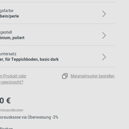
gsfarbe
bein/perle
gestell
nium, poliert
untersatz
er, für Teppichboden, basic dark
m Produkt oder
Materialmuster bestellen
e gewünscht?
0 €
l. Versandkosten
 Vorauskasse via Überweisung -3%