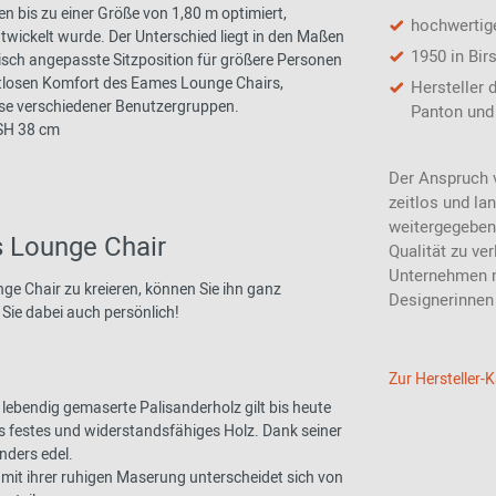
n bis zu einer Größe von 1,80 m optimiert,
hochwertig
twickelt wurde. Der Unterschied liegt in den Maßen
1950 in Bir
isch angepasste Sitzposition für größere Personen
eitlosen Komfort des Eames Lounge Chairs,
Hersteller 
sse verschiedener Benutzergruppen.
Panton und 
 SH 38 cm
Der Anspruch v
zeitlos und la
weitergegeben
s Lounge Chair
Qualität zu ver
Unternehmen m
e Chair zu kreieren, können Sie ihn ganz
Designerinne
 Sie dabei auch persönlich!
Zur Hersteller-
as lebendig gemaserte Palisanderholz gilt bis heute
rs festes und widerstandsfähiges Holz. Dank seiner
nders edel.
mit ihrer ruhigen Maserung unterscheidet sich von