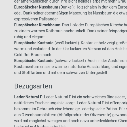
der amerikanischen durch ihre leicht hellere Farbe mit mehr Graua
Europäischer Nussbaum
(Dunkel): Holzschalen in dunklem Eur
edel. Dank seiner ebenmäßigen Maserung ist Nussbaum die etwas
expressiveren Palisander.
Europäischer Kirschbaum
: Das Holz der Europäischen Kirsche ha
zu einem warmen Rotbraun nachdunkelt. Dank seiner feinporige
ruhig und elegant.
Europäische Kastanie
(weiß lackiert): Kastanienholz zeigt groß
warm und einladend. In der klar lackierten Version ist das Holz h
Gold-Rot-Braun nach.
Europäische Kastanie
(schwarz lackiert): Auch in der Ausführ
Kastanienfurnier seine warme, natürliche Ausstrahlung und eigne
und Stofffarben und mit dem schwarzen Untergestell.
Bezugsarten
Leder Natural F
: Leder Natural F ist ein sehr weiches Rindslede
natürliches Erscheinungsbild sorgt. Leder Natural F ist offenpor
bekommt im Gebrauch eine lebendige, ledertypische Patina. Für s
aus Olivenbaumblättern (Abfallprodukt der Olivenernte) gewonn
wird mit möglichst wenigen und noch dazu unbedenklichen Chemik
Leder ist in 4 Farben erhältlich.