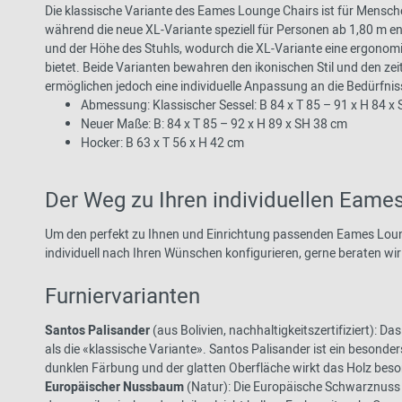
Die klassische Variante des Eames Lounge Chairs ist für Mensche
während die neue XL-Variante speziell für Personen ab 1,80 m en
und der Höhe des Stuhls, wodurch die XL-Variante eine ergonom
bietet. Beide Varianten bewahren den ikonischen Stil und den z
ermöglichen jedoch eine individuelle Anpassung an die Bedürfni
Abmessung: Klassischer Sessel: B 84 x T 85 – 91 x H 84 x
Neuer Maße: B: 84 x T 85 – 92 x H 89 x SH 38 cm
Hocker: B 63 x T 56 x H 42 cm
Der Weg zu Ihren individuellen Eame
Um den perfekt zu Ihnen und Einrichtung passenden Eames Loung
individuell nach Ihren Wünschen konfigurieren, gerne beraten wir
Furniervarianten
Santos Palisander
(aus Bolivien, nachhaltigkeitszertifiziert): D
als die «klassische Variante». Santos Palisander ist ein besonde
dunklen Färbung und der glatten Oberfläche wirkt das Holz beso
Europäischer Nussbaum
(Natur): Die Europäische Schwarznuss 