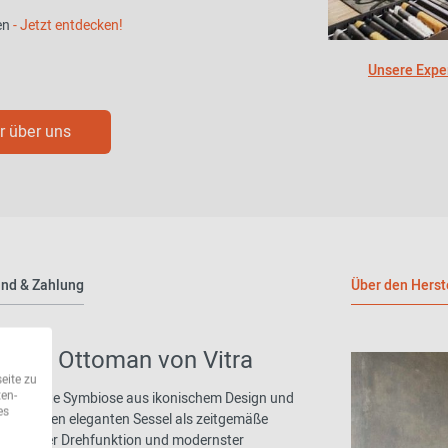
en
- Jetzt entdecken!
Unsere Exper
 über uns
nd & Zahlung
Über den Herst
hair & Ottoman von Vitra
eite zu
ten-
die perfekte Symbiose aus ikonischem Design und
es
ten diesen eleganten Sessel als zeitgemäße
olutionärer Drehfunktion und modernster