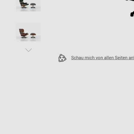
Zur Übersicht: alle Sitzmöbel
Philippe Starck
Schlafzimmer
Ronan & Erwan
Kinderzimmer
Bouroullec
Haushaltsraum
Sebastian
Herkner
Badezimmer
Verner Panton
Home Office
Schau mich von allen Seiten an
Büro- &
Arbeitswelten
Zur Übersicht: alle Entdecken