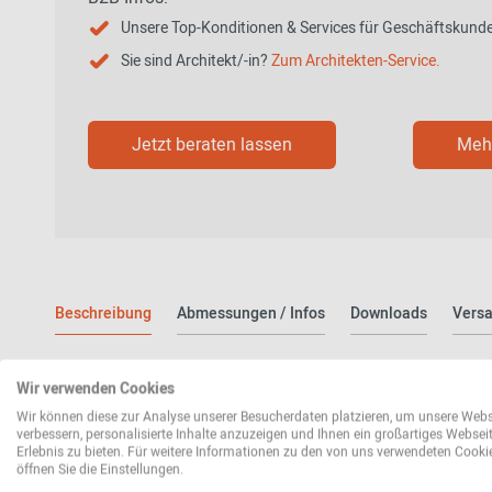
Unsere Top-Konditionen & Services für Geschäftskund
Sie sind Architekt/-in?
Zum Architekten-Service.
Jetzt beraten lassen
Mehr
Beschreibung
Abmessungen / Infos
Downloads
Versa
Zeitloser Klassiker: Eames Lounge C
Wir verwenden Cookies
Wir können diese zur Analyse unserer Besucherdaten platzieren, um unsere Webs
verbessern, personalisierte Inhalte anzuzeigen und Ihnen ein großartiges Websei
Der Eames Lounge Chair von Vitra verkörpert bereits seit 1956 
Erlebnis zu bieten. Für weitere Informationen zu den von uns verwendeten Cooki
unvergleichlichem Sitzkomfort. Charles und Ray Eames entwickel
öffnen Sie die Einstellungen.
Interpretation des klassischen englischen Clubsessels – mit rev