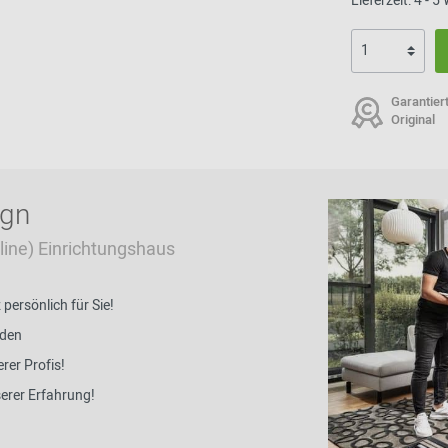
Lieferzeit: 4 - 
Garantier
Original
ign
Online) Einrichtungshaus
ersönlich für Sie!
nden
rer Profis!
serer Erfahrung!