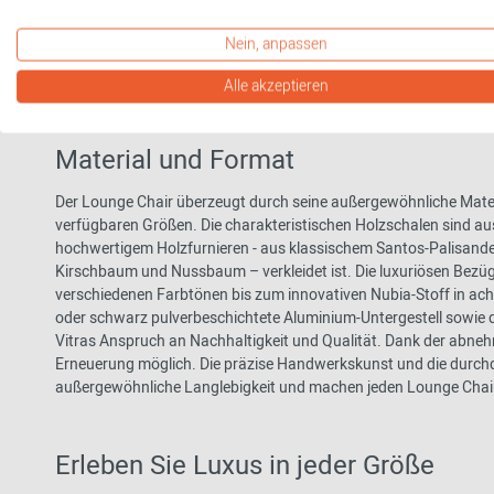
Ergonomie. Als einer der bedeutendsten Designklassiker des 20. 
Eleganz und lädt zum entspannten Verweilen ein. Von stilvollen
Nein, anpassen
luxuriösen Hotellobbys – der Eames Lounge Chair schafft eine A
Seine organische Formsprache und die handwerkliche Präzision
Alle akzeptieren
Generationen überdauert.
Material und Format
Der Lounge Chair überzeugt durch seine außergewöhnliche Materia
verfügbaren Größen. Die charakteristischen Holzschalen sind au
hochwertigem Holzfurnieren - aus klassischem Santos-Palisande
Kirschbaum und Nussbaum – verkleidet ist. Die luxuriösen Bezü
verschiedenen Farbtönen bis zum innovativen Nubia-Stoff in acht
oder schwarz pulverbeschichtete Aluminium-Untergestell sowie 
Vitras Anspruch an Nachhaltigkeit und Qualität. Dank der abneh
Erneuerung möglich. Die präzise Handwerkskunst und die durch
außergewöhnliche Langlebigkeit und machen jeden Lounge Chair
Erleben Sie Luxus in jeder Größe