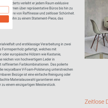
Jahrhunderts verleiht er jedem Raum exklusive
 Wohnräumen über repräsentative Büros bis hin zu
tmosphäre von Raffinesse und zeitloser Schönheit.
 machen ihn zu einem Statement-Piece, das
lvielfalt und erstklassige Verarbeitung in zwei
s Formsperrholz gefertigt, welches mit
r oder europäische Hölzern wie Kastanie,
ge reichen von hochwertigem Leder in
 raffinierten Farbkombinationen. Das polierte
die recycelbare V-Foam-Polsterung unterstreichen
mbaren Bezüge ist eine einfache Reinigung oder
dachte Materialauswahl garantieren eine
 zu einem einzigartigen Meisterstück.
Zeitlose 