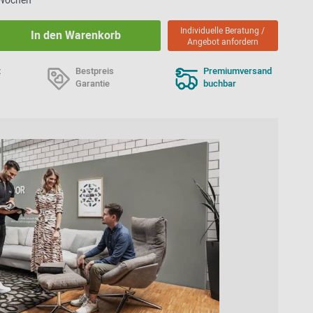
5 Wochen
Individuelle Beratung /
In den Warenkorb
Angebot anfordern
t
Bestpreis
Premiumversand
Garantie
buchbar