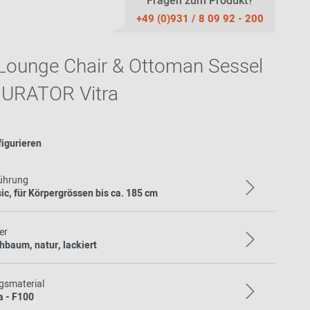
Stoffmuster
Fragen zum Produkt?
Akustik
Bänke
Ab 100 EUR
USM Haller
+49 (0)931 / 8 09 92 - 200
Ledermuster
Stehhilfen /
Highback Sofas-
Ab 200 - 500
Stehhocker
& Sessel
EUR
Teppichmuster
ounge Chair & Ottoman Sessel
Sitzauflagen -
Meetingboxen
Geschenke für
Bezüge
Kunststoffmuster
Frauen
URATOR Vitra
Holzmuster
Geschenke für
Männer
Inspiration aus der
Community
Geschenke für
figurieren
Kinder
Einkaufsgutscheine
ührung
ic, für Körpergrössen bis ca. 185 cm
er
hbaum, natur, lackiert
gsmaterial
a - F100