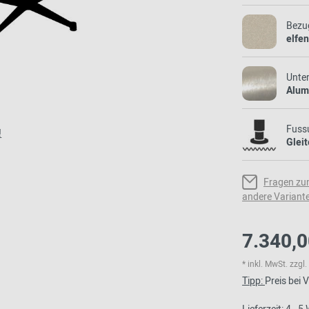
Bezu
elfen
Unter
Alumi
Fuss
!
Gleit
Fragen zu
andere Variant
7.340,0
* inkl. MwSt. zzg
Tipp:
Preis bei