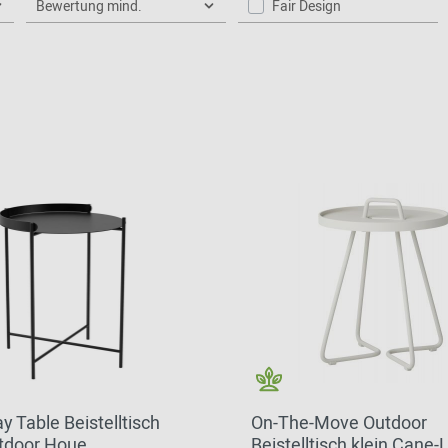
Bewertung mind.
Fair Design
y Table Beistelltisch
On-The-Move Outdoor
utdoor Houe
Beistelltisch klein Cane-