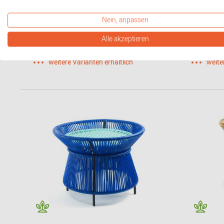
Fermob
Fermob
Nein, anpassen
228,00 €*
553,00 
Alle akzeptieren
weitere Varianten erhältlich
weite