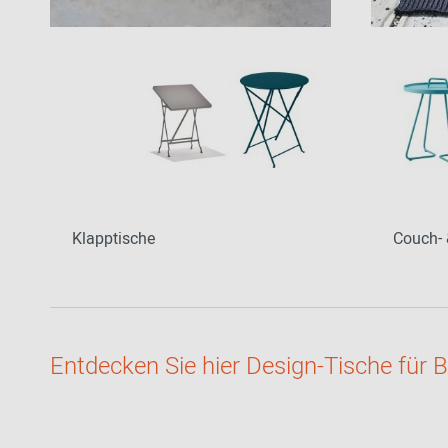
Zur Übersicht: alle Sitzmöbel
Philippe Starck
Schlafzimmer
Ronan & Erwan
Kinderzimmer
Bouroullec
Haushaltsraum
Sebastian
Herkner
Badezimmer
Verner Panton
Home Office
Büro- &
Arbeitswelten
Klapptische
Couch- 
Zur Übersicht: alle Entdecken
Entdecken Sie hier Design-Tische für 