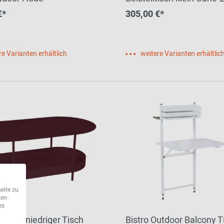
€*
305,00 €*
re Varianten erhältlich
weitere Varianten erhältlic
eite zu
ten-
es
tdoor niedriger Tisch
Bistro Outdoor Balcony T