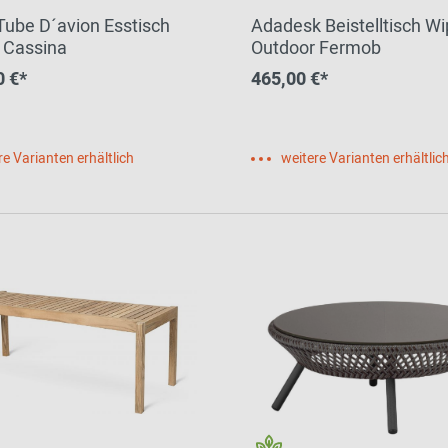
Tube D´avion Esstisch
Adadesk Beistelltisch W
 Cassina
Outdoor Fermob
0 €*
465,00 €*
re Varianten erhältlich
weitere Varianten erhältlic