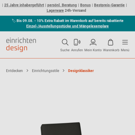
25 Jahre inhabergeführt
persönl. Beratung
Bonus
Bestpreis-Garantie
Lagerware
24h-Versand
🏷
Bis 09.08. - 10% Extra Rabatt im Warenkorb auf bereits rabattierte
Einzel-/Ausstellungsstücke und Mängelexemplare
Suche
Anrufen
Mein Konto
Warenkorb
Menü
Entdecken
Einrichtungsstile
Designklassiker