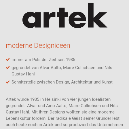
Polyamid), dem Stoff Hallingdal (70% Schurwolle, 30% Viskose)
und dem Stoff Steelcut Trio (90% Schurwolle, 10% Polyamid)
sowie in Leder Sörensen Prestige (schwarz pigmentiertes Leder)
und dem Leder Sörensen Elegance (walnussfarbenes Leder). Das
Polster besteht aus Nosag-Federn, PU-Schaum und Dacron. Der
400 Sessel Tank von Artek ist 77 cm breit, 77 cm tief und 65 cm
hoch. Die Sitzhöhe beträgt 37 cm.
moderne Designideen
immer am Puls der Zeit seit 1935
gegründet von Alvar Aalto, Maire Gullichsen und Nils-
Gustav Hahl
Schnittstelle zwischen Design, Architektur und Kunst
Artek wurde 1935 in Helsinki von vier jungen Idealisten
gegründet: Alvar und Aino Aalto, Maire Gullichsen und Nils-
Gustav Hahl. Mit ihren Designs wollten sie eine moderne
Lebenskultur fördern. Der radikale Geist seiner Gründer lebt
auch heute noch in Artek und so produziert das Unternehmen