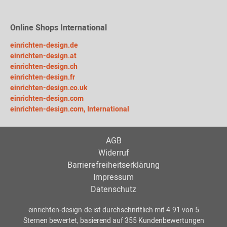
Online Shops International
einrichten-design.de
einrichten-design.at
einrichten-design.ch
einrichten-design.fr
einrichten-design.co.uk
einrichten-design.com
einrichten-design.com, International
AGB
Widerruf
Barrierefreiheitserklärung
Impressum
Datenschutz
einrichten-design.de
ist durchschnittlich mit
4.91
von
5
Sternen bewertet, basierend auf
355
Kundenbewertungen