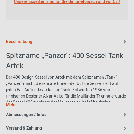
Unsere Experten sind für Sie da: telefonisch und vor Ort!
Beschreibung
Spitzname „Panzer“: 400 Sessel Tank
Artek
Der 400 Design-Sessel von Artek mit dem Spitznamen „Tank“ –
„Panzer“ macht diesem alle Ehre – der bullige Sessel zieht auf
jeden Fall Aufmerksamkeit auf sich. Entworfen 1936 vom
finnischen Designer Alvar Aalto für die Mailänder Triennale wurde
der Sessel 400 zu einem der Meilensteine im Möbeldesign.
Mehr
Besonders komfortabel ist die tiefe Sitzfläche, die ein besonders
Abmessungen / Infos
bequemes Sitzen verspricht. Dazu trägt selbstverständlich auch
die für einen Sessel herausragende Polsterung bei, denn diese ist
zusätzlich mit Zickzack-Sprungfedern ausgestattet. Der
Versand & Zahlung
preisgekrönte, mächtige Sessel bewahrt sich durch die