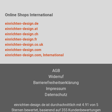
Online Shops International
einrichten-design.de
einrichten-design.at
einrichten-design.ch
einrichten-design.fr
einrichten-design.co.uk
einrichten-design.com
einrichten-design.com, International
AGB
Widerruf
Barrierefreiheitserklärung
Impressum
Datenschutz
einrichten-design.de
ist durchschnittlich mit
4.91
von
5
Sternen bewertet, basierend auf
355
Kundenbewertungen