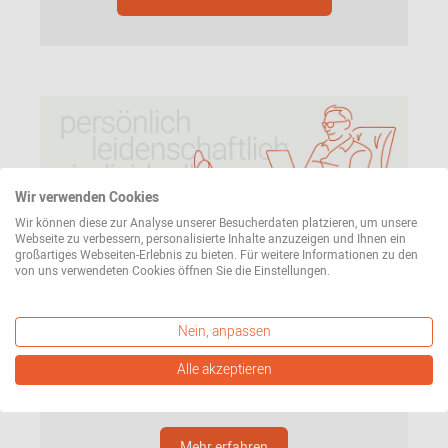
Wir verwenden Cookies
Wir können diese zur Analyse unserer Besucherdaten platzieren, um unsere
Webseite zu verbessern, personalisierte Inhalte anzuzeigen und Ihnen ein
Unsere Mission
großartiges Webseiten-Erlebnis zu bieten. Für weitere Informationen zu den
von uns verwendeten Cookies öffnen Sie die Einstellungen.
Was Sie von uns erwarten können? Persönlichen,
individuellen und leidenschaftlichen Service. Vom
Nein, anpassen
ersten Kontakt bis zur Lieferung Ihrer Bestellung.
Lesen Sie hier mehr über unseren Anspruch an uns
Alle akzeptieren
selbst.
Mehr erfahren