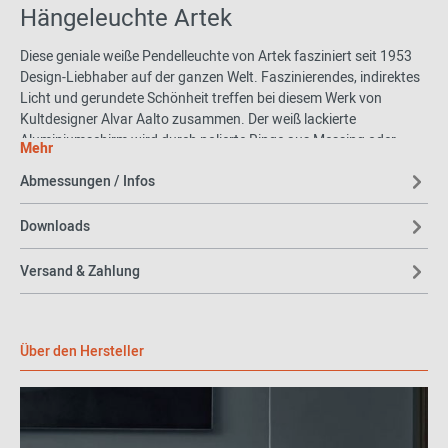
Hängeleuchte Artek
Diese geniale weiße Pendelleuchte von Artek fasziniert seit 1953
Design-Liebhaber auf der ganzen Welt. Faszinierendes, indirektes
Licht und gerundete Schönheit treffen bei diesem Werk von
Kultdesigner Alvar Aalto zusammen. Der weiß lackierte
Aluminiumschirm wird durch polierte Ringe aus Messing oder
Mehr
verchromten Metall durchbrochen. 2018 hat Artek den finnischen
Abmessungen / Infos
Design-Klassiker Beehive in schwarzer Farbe herausgebracht –
zum Entzücken der Alvar-Aalto–Fans auf der ganzen Welt. Wie
richtig diese Entscheidung war, zeigt sich im Ergebnis: Der
Downloads
schwarze Aluminiumschirm und die messingfarbenen Ringe
machen aus der Pendelleuchte ein gänzlich neues Werk auf
Versand & Zahlung
vertrauter Basis. Auch in Kombination ziehen die weiße und die
schwarze Pendelleuchte eine wunderbare Linie durch Ihr Zuhause.
Einfach traumhaft.
Über den Hersteller
Genialer Vorreiter im Möbelbau:
Architekt und Designer Alvar Aalto