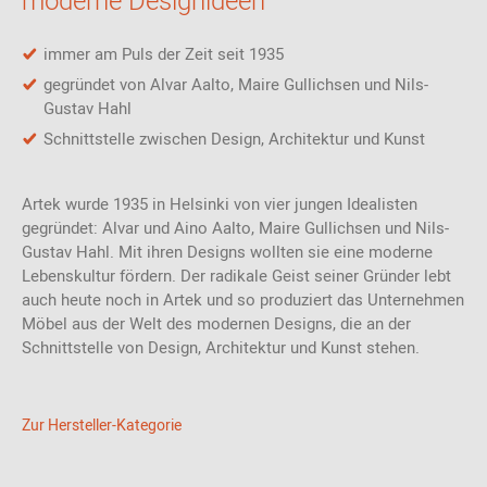
moderne Designideen
poetische Einfachheit aus.
immer am Puls der Zeit seit 1935
Technische Details
gegründet von Alvar Aalto, Maire Gullichsen und Nils-
Gustav Hahl
Lackiertes Aluminium, weiß
Ringe Messing oder verchromt
Schnittstelle zwischen Design, Architektur und Kunst
Durchmesser: 33 cm
Höhe: 30 cm
Artek wurde 1935 in Helsinki von vier jungen Idealisten
Kabellänge: 250 cm
15 W Kompaktleuchtstofflampe E27
gegründet: Alvar und Aino Aalto, Maire Gullichsen und Nils-
75 W Glühbirne E27
Gustav Hahl. Mit ihren Designs wollten sie eine moderne
9 bis 12 W LED
Lebenskultur fördern. Der radikale Geist seiner Gründer lebt
IP-Schutzart 20
auch heute noch in Artek und so produziert das Unternehmen
Schutzklasse II
Möbel aus der Welt des modernen Designs, die an der
Energieeffizienzklasse A++-E
Schnittstelle von Design, Architektur und Kunst stehen.
220 bis 240 V
50 bis 60 Hz
Zur Hersteller-Kategorie