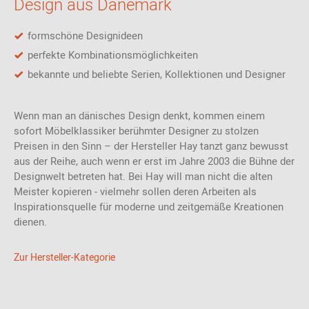
Design aus Dänemark
kombiniert Hay die Werte der beiden Branchen und schafft
langlebige und ansprechende Qualitätsprodukte.
formschöne Designideen
Material und Format
perfekte Kombinationsmöglichkeiten
bekannte und beliebte Serien, Kollektionen und Designer
Der Designstuhl ist in verschiedenen Ausführungen erhältlich, die
Sie selbst wählen können. Er misst 69 cm in der Breite, 69 cm in
der Tiefe und 88 cm in der Höhe. Der Drehstuhl ist
Wenn man an dänisches Design denkt, kommen einem
höhenverstellbar.
sofort Möbelklassiker berühmter Designer zu stolzen
Preisen in den Sinn – der Hersteller Hay tanzt ganz bewusst
aus der Reihe, auch wenn er erst im Jahre 2003 die Bühne der
Designwelt betreten hat. Bei Hay will man nicht die alten
Meister kopieren - vielmehr sollen deren Arbeiten als
Inspirationsquelle für moderne und zeitgemäße Kreationen
dienen.
Zur Hersteller-Kategorie