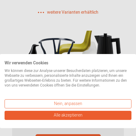
weitere Varianten erhältlich
Wir verwenden Cookies
Wir können diese zur Analyse unserer Besucherdaten platzieren, um unsere
Webseite zu verbessern, personalisierte Inhalte anzuzeigen und Ihnen ein
Immer auf dem neuesten Stand sein &
großartiges Webseiten-Erlebnis zu bieten. Für weitere Informationen zu den
von uns verwendeten Cookies öffnen Sie die Einstellungen.
10€ Gutschein sichern
Unsere Angebote und Trends aus der Welt des
Nein, anpassen
Designs bequem per E-Mail. Dazu bekommen Sie
Alle akzeptieren
einen 10€ Gutschein geschenkt (einlösbar ab
einem Bestellwert von 100€).