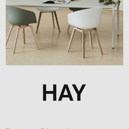
Linienführung, so dass sie unkompliziert mit anderen
Einrichtungsgegenständen kombiniert werden können. Sie
ergänzen verschiedenste Stile hervorragend und lassen sich daher
auch perfekt im Objektbereich einsetzten. Designer Hee Welling
konzipierte die Serie mit dem Ziel die Stühle sowohl in Restaurants,
Kantinen, im Büro oder am heimischen Esstisch einsetzbar zu
machen. Ihr schlichtes Äußeres sorgt für eine besondere
Multifunktionalität und Kombinierbarkeit. Die Kollektion umfasst
AACs in verschiedenen Variationen – Holz- und Metallgestelle und
ungepolsterte und gepolsterte Sitzschalen. Jede einzelne Variante
zeugt von einer zurückhaltenden Eleganz, die jeden Raum dezent
aufwertet.
Hay – zeitgemäße Möbel aus
Dänemark
Im Jahr 2002 gegründet, verfolgt der dänische Hersteller Hay das
Ziel Möbel zu schaffen, die den Bedürfnissen des modernen
Lebens gerecht werden und einem möglichst großen Publikum
zugänglich sind. Inspiriert von den stabilen Strukturen der
Architektur und den dynamischen Wendungen der Mode,