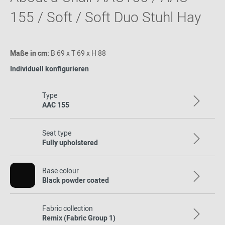
155 / Soft / Soft Duo Stuhl Hay
Maße in cm:
B 69 x T 69 x H 88
Individuell konfigurieren
Type
AAC 155
Seat type
Fully upholstered
Base colour
Black powder coated
Fabric collection
Remix (Fabric Group 1)