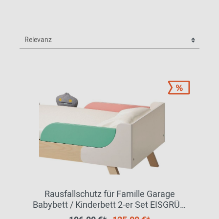
Rausfallschutz für Famille Garage
Babybett / Kinderbett 2-er Set EISGRÜN
UND ROSA Richard Lampert