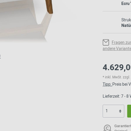
Ecru '
Struk
Natü
Fragen zu
andere Variant
!
4.629,0
* inkl. MwSt. zzg
Tipp:
Preis bei
Lieferzeit: 7 - 
Garantier