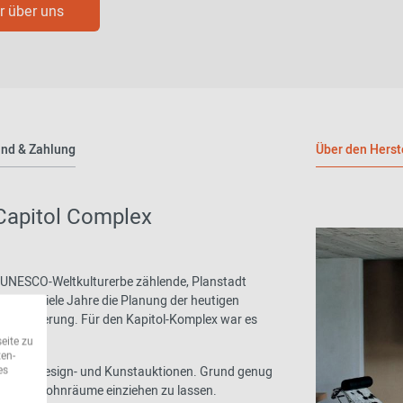
 über uns
nd & Zahlung
Über den Herst
Capitol Complex
m UNESCO-Weltkulturerbe zählende, Planstadt
e über viele Jahre die Planung der heutigen
ren Möblierung. Für den Kapitol-Komplex war es
eite zu
ten-
es
ationalen Design- und Kunstauktionen. Grund genug
n unsere Wohnräume einziehen zu lassen.