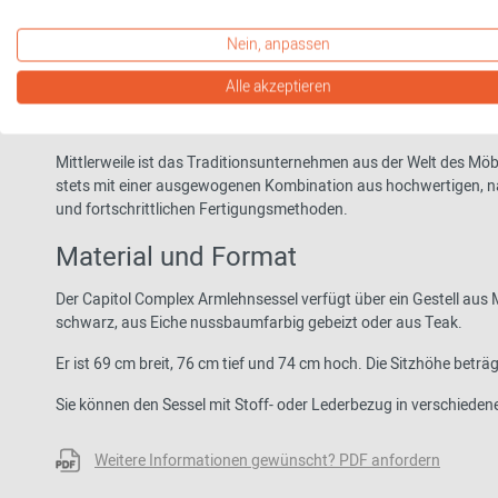
Cassina – ein italienisches Traditi
Nein, anpassen
Bereits im Jahr 1927 von zwei Brüdern gegründet, leistete Cassin
Alle akzeptieren
Zusammenarbeit von Architekten und Designern aus unterschied
Materialien und Formensprache revolutionäre Neuerungen.
Mittlerweile ist das Traditionsunternehmen aus der Welt des M
stets mit einer ausgewogenen Kombination aus hochwertigen, n
und fortschrittlichen Fertigungsmethoden.
Material und Format
Der Capitol Complex Armlehnsessel verfügt über ein Gestell aus 
schwarz, aus Eiche nussbaumfarbig gebeizt oder aus Teak.
Er ist 69 cm breit, 76 cm tief und 74 cm hoch.
Die Sitzhöhe beträ
Sie können den Sessel mit Stoff- oder Lederbezug in verschieden
Weitere Informationen gewünscht? PDF anfordern