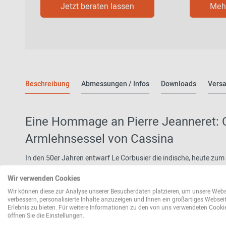
Jetzt beraten lassen
Mehr
Beschreibung
Abmessungen / Infos
Downloads
Versa
Eine Hommage an Pierre Jeanneret: 
Armlehnsessel von Cassina
In den 50er Jahren entwarf Le Corbusier die indische, heute zu
Chandigarh. Der Schweizer Architekt Pierre Jeanneret überwacht
Wir verwenden Cookies
Millionenstadt. Er konzipierte einzelne Gebäude und entwarf de
zum Beispiel dieser opulente Armlehnsessel Capitol Complex.
Wir können diese zur Analyse unserer Besucherdaten platzieren, um unsere Webs
verbessern, personalisierte Inhalte anzuzeigen und Ihnen ein großartiges Websei
Erlebnis zu bieten. Für weitere Informationen zu den von uns verwendeten Cooki
Die Originalmöbel erzielen mittlerweile Höchstpreise bei intern
öffnen Sie die Einstellungen.
für Cassina, die wundervollen Stücke wieder herzustellen und i