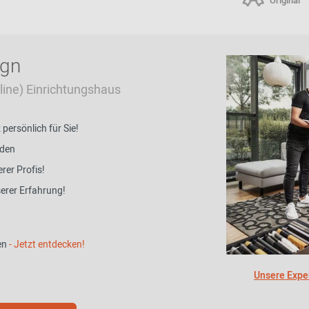
Original
ign
Online) Einrichtungshaus
ersönlich für Sie!
nden
rer Profis!
serer Erfahrung!
en
- Jetzt entdecken!
Unsere Exper