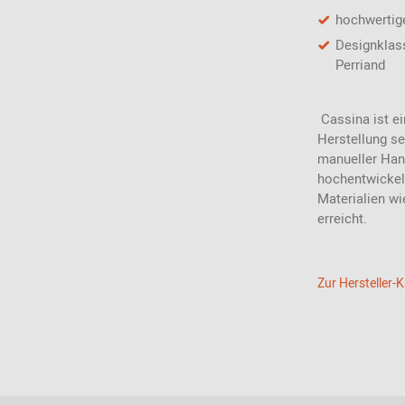
hochwertige
Designklass
Perriand
Cassina ist ei
Herstellung s
manueller Hand
hochentwickel
Materialien wi
erreicht.
Zur Hersteller-