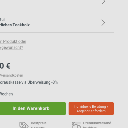
tur
rliches Teakholz
m Produkt oder
e gewünscht?
0 €
l. Versandkosten
 Vorauskasse via Überweisung -3%
8 Wochen
Individuelle Beratung /
In den Warenkorb
Angebot anfordern
t
Bestpreis
Premiumversand