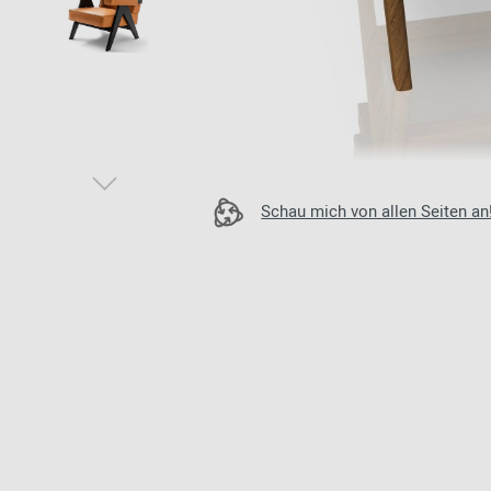
Zur Übersicht: alle Sitzmöbel
Philippe Starck
Schlafzimmer
Ronan & Erwan
Kinderzimmer
Bouroullec
Haushaltsraum
Sebastian
Herkner
Badezimmer
Verner Panton
Home Office
Schau mich von allen Seiten an
Büro- &
Arbeitswelten
Zur Übersicht: alle Entdecken