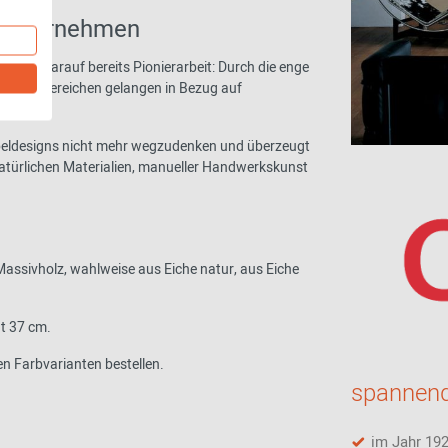
onsunternehmen
a kurz darauf bereits Pionierarbeit: Durch die enge
lichen Bereichen gelangen in Bezug auf
öbeldesigns nicht mehr wegzudenken und überzeugt
atürlichen Materialien, manueller Handwerkskunst
Massivholz, wahlweise aus Eiche natur, aus Eiche
gt 37 cm.
en Farbvarianten bestellen.
spannend
im Jahr 19