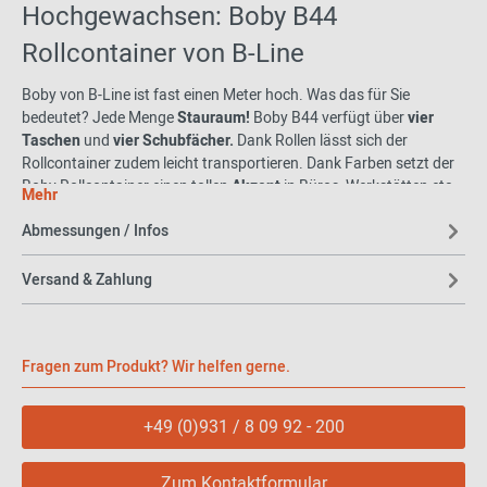
Hochgewachsen: Boby B44
Rollcontainer von B-Line
Boby von B-Line ist fast einen Meter hoch. Was das für Sie
bedeutet? Jede Menge
Stauraum!
Boby B44 verfügt über
vier
Taschen
und
vier Schubfächer.
Dank Rollen lässt sich der
Rollcontainer zudem leicht transportieren. Dank Farben setzt der
Boby Rollcontainer einen tollen
Akzent
in Büros, Werkstätten etc.
Mehr
Das Design
Abmessungen / Infos
Dass der Rollcontainer ein
Kind der Siebzigerjahre
ist (Boby
Versand & Zahlung
wurde 1970 entworfen) sieht man ihm an. Das Ausgangsmaterial
ist
Kunststoff
und die Designer erhoben seinerzeit den Kunststoff
zum neuen
Trendmaterial
für Möbel. Der Boby Rollcontainer
wurde von einer
Designlegende
entworfen:
Joe Colombo.
Boby
Fragen zum Produkt? Wir helfen gerne.
hat sofort nach seinem Erscheinen einen Preis gewonnen, den
SMAU Award.
Darüber hinaus ist Boby Teil der permanenten
+49 (0)931 / 8 09 92 - 200
Kollektion des
Museum of Modern Art
in New York und dem
Triennale Designmuseum
in Mailand.
Zum Kontaktformular