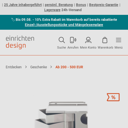
25 Jahre inhabergeführt
persönl. Beratung
Bonus
Bestpreis-Garantie
Lagerware
24h-Versand
🏷
Bis 09.08. - 10% Extra Rabatt im Warenkorb auf bereits rabattierte
Einzel-/Ausstellungsstücke und Mängelexemplare
Suche
Anrufen
Mein Konto
Warenkorb
Menü
Entdecken
Geschenke
Ab 200 - 500 EUR