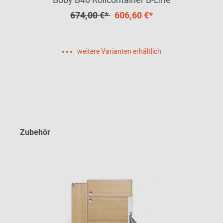
Boby B46 Rollcontainer B-Line
674,00 €*
606,60 €*
weitere Varianten erhältlich
Zubehör