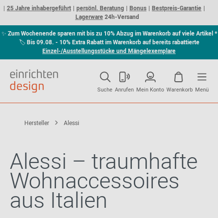
25 Jahre inhabergeführt
persönl. Beratung
Bonus
Bestpreis-Garantie
Lagerware
24h-Versand
✨
Zum Wochenende sparen mit bis zu 10% Abzug im Warenkorb auf viele Artikel *
🏷
Bis 09.08. - 10% Extra Rabatt im Warenkorb auf bereits rabattierte
Einzel-/Ausstellungsstücke und Mängelexemplare
Suche
Anrufen
Mein Konto
Warenkorb
Menü
Hersteller
Alessi
Alessi – traumhafte
Wohnaccessoires
aus Italien