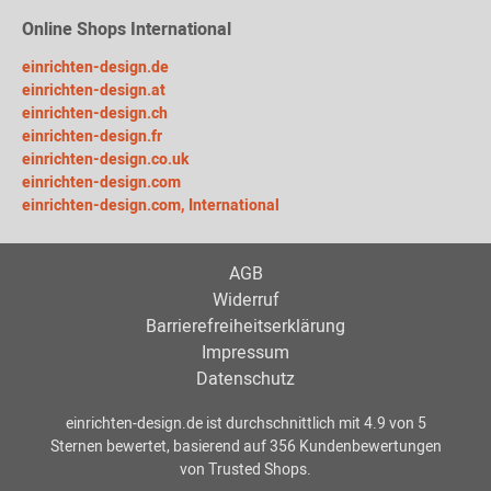
Online Shops International
einrichten-design.de
einrichten-design.at
einrichten-design.ch
einrichten-design.fr
einrichten-design.co.uk
einrichten-design.com
einrichten-design.com, International
AGB
Widerruf
Barrierefreiheitserklärung
Impressum
Datenschutz
einrichten-design.de
ist durchschnittlich mit
4.9
von
5
Sternen bewertet, basierend auf
356
Kundenbewertungen
von Trusted Shops.