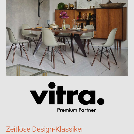
gedreht, fotografiert und Ausstellungen zusammengestellt. Vitra
ist der
einzige legitimierte Hersteller der Eames Produkte für
Europa
und den mittleren Osten.
Material und Format
Der Aluminium Chair ist ein Stuhl mit
mittelhoher, gepolsterter
Rückenlehn
e
mit einem Netzrücken. Die Seitenprofile, Spannbügel
und das
4-Sternfuß-Gestell
sind aus
Aluminium Druckguss
und
poliert, verchromt oder tiefschwarz pulverbeschichtet, beschichtet
kreide, beschichtet dunkel bordeaux.
Bezugsmaterial
Hopsak: (100% Polyamid)
Plano: (100% Polyester)
Netzgewebe: 29% Polyester
Leder Premium
Zeitlose Design-Klassiker