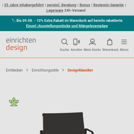
25 Jahre inhabergeführt
persönl. Beratung
Bonus
Bestpreis-Garantie
Lagerware
24h-Versand
🏷
Bis 09.08. - 10% Extra Rabatt im Warenkorb auf bereits rabattierte
Einzel-/Ausstellungsstücke und Mängelexemplare
Suche
Anrufen
Mein Konto
Warenkorb
Menü
Entdecken
Einrichtungsstile
Designklassiker