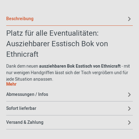
Beschreibung
Platz für alle Eventualitäten:
Ausziehbarer Esstisch Bok von
Ethnicraft
Dank dem neuen
ausziehbaren Bok Esstisch von Ethnicraft
- mit
nur wenigen Handgriffen lässt sich der Tisch vergrößern und für
jede Situation anpassen.
Mehr
Wie der zugehörige Stuhl besticht auch der Designtisch durch
Abmessungen / Infos
seine einfache aber solide Struktur, die ihn besonders
zeitlos
und
vielseitig kombinierbar
macht. Das verwendete Material stammt
Sofort lieferbar
aus verantwortungsvoll und sorgfältig verwalteten Wäldern – der
Hersteller setzt auf den
respektvollen Umgang mit dem Rohstoff
Versand & Zahlung
Holz
.
Authentizität, Klarheit und solide