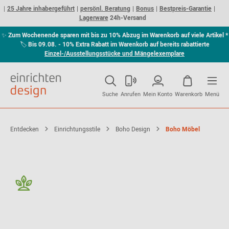
25 Jahre inhabergeführt
persönl. Beratung
Bonus
Bestpreis-Garantie
Lagerware
24h-Versand
✨
Zum Wochenende sparen mit bis zu 10% Abzug im Warenkorb auf viele Artikel *
🏷
Bis 09.08. - 10% Extra Rabatt im Warenkorb auf bereits rabattierte
Einzel-/Ausstellungsstücke und Mängelexemplare
Suche
Anrufen
Mein Konto
Warenkorb
Menü
Entdecken
Einrichtungsstile
Boho Design
Boho Möbel
Ausziehbarer Esstisch Bok Eiche Ethnicraft
3.379,00 €*
Sofort lieferbar
weitere Varianten erhältlich