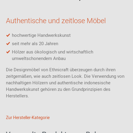
Der ausziehbare Bok Esstisch ist in drei Größen erhältlich:
- B 140 - 220 cm x T 90 cm x H 76 cm
Authentische und zeitlose Möbel
- B 160 - 240 cm x T 90 cm x H 76 cm
- B 180 - 280 cm x T 90 cm x H 76 cm
hochwertige Handwerkskunst
seit mehr als 20 Jahren
Hölzer aus ökologisch und wirtschaftlich
umweltschonendem Anbau
Die Designmöbel von Ethnicraft überzeugen durch ihren
zeitgemäßen, wie auch zeitlosen Look. Die Verwendung von
nachhaltigen Hölzern und authentische indonesische
Handwerkskunst gehören zu den Grundprinzipien des
Herstellers.
Zur Hersteller-Kategorie