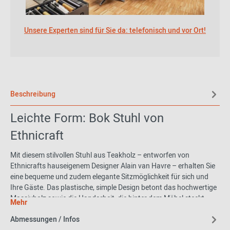
Unsere Experten sind für Sie da: telefonisch und vor Ort!
Beschreibung
Leichte Form: Bok Stuhl von
Ethnicraft
Mit diesem stilvollen Stuhl aus Teakholz – entworfen von
Ethnicrafts hauseigenem Designer Alain van Havre – erhalten Sie
eine bequeme und zudem elegante Sitzmöglichkeit für sich und
Ihre Gäste. Das plastische, simple Design betont das hochwertige
Massivholz sowie die Handarbeit, die hinter dem Möbel steckt.
Mehr
Kombinieren Sie den Stuhl zum Beispiel mit dem Bok Esstisch –
Abmessungen / Infos
ebenfalls erhältlich bei uns im Onlineshop – und schaffen sich so