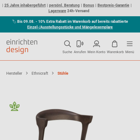
25 Jahre inhabergeführt
persönl. Beratung
Bonus
Bestpreis-Garantie
Lagerware
24h-Versand
🏷
Bis 09.08. - 10% Extra Rabatt im Warenkorb auf bereits rabattierte
Einzel-/Ausstellungsstücke und Mängelexemplare
Suche
Anrufen
Mein Konto
Warenkorb
Menü
Hersteller
Ethnicraft
Stühle