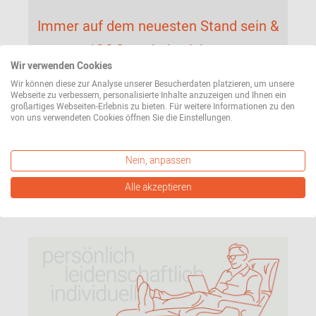
Immer auf dem neuesten Stand sein &
10€ Gutschein sichern
Wir verwenden Cookies
Unsere Angebote und Trends aus der Welt des
Wir können diese zur Analyse unserer Besucherdaten platzieren, um unsere
Designs bequem per E-Mail. Dazu bekommen Sie
Webseite zu verbessern, personalisierte Inhalte anzuzeigen und Ihnen ein
großartiges Webseiten-Erlebnis zu bieten. Für weitere Informationen zu den
einen 10€ Gutschein geschenkt (einlösbar ab
von uns verwendeten Cookies öffnen Sie die Einstellungen.
einem Bestellwert von 100€).
Nein, anpassen
Jetzt Newsletter abonnieren
Alle akzeptieren